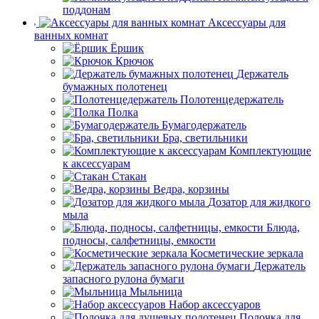
поддонам
Аксессуары для
ванных комнат
Ёршик
Крючок
Держатель
бумажных полотенец
Полотенцедержатель
Полка
Бумагодержатель
Бра, светильники
Комплектующие
к аксессуарам
Стакан
Ведра, корзины
Дозатор для жидкого
мыла
Блюда,
подносы, салфетницы, емкости
Косметические зеркала
Держатель
запасного рулона бумаги
Мыльница
Набор аксессуаров
Полочка для