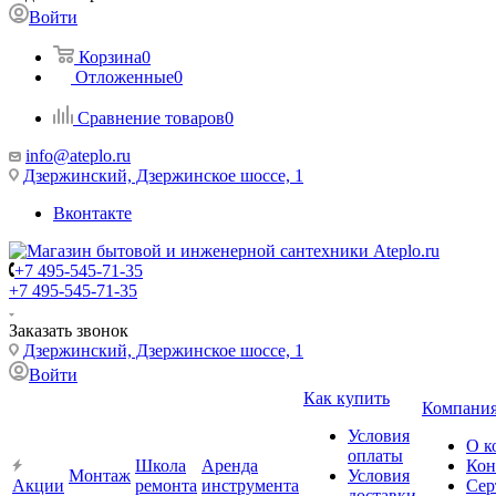
Войти
Корзина
0
Отложенные
0
Сравнение товаров
0
info@ateplo.ru
Дзержинский, Дзержинское шоссе, 1
Вконтакте
+7 495-545-71-35
+7 495-545-71-35
Заказать звонок
Дзержинский, Дзержинское шоссе, 1
Войти
Как купить
Компани
Условия
О к
оплаты
Школа
Аренда
Кон
Монтаж
Условия
Акции
ремонта
инструмента
Сер
доставки