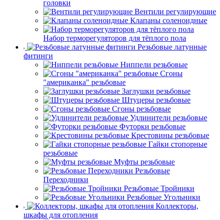
головки
Вентили регулирующие
Клапаны соленоидные
Набор терморегуляторов для тёплого пола
Резьбовые латунные
фитинги
Ниппели резьбовые
Сгоны
"американка" резьбовые
Заглушки резьбовые
Штуцеры резьбовые
Сгоны резьбовые
Удлинители резьбовые
Футорки резьбовые
Крестовины резьбовые
Гайки стопорные
резьбовые
Муфты резьбовые
Резьбовые
Переходники
Резьбовые Тройники
Резьбовые Угольники
Коллекторы,
шкафы для отопления