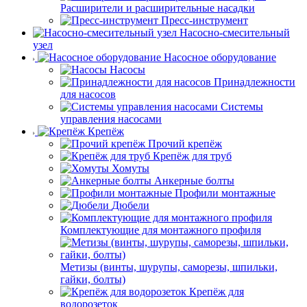
Расширители и расширительные насадки
Пресс-инструмент
Насосно-смесительный
узел
Насосное оборудование
Насосы
Принадлежности
для насосов
Системы
управления насосами
Крепёж
Прочий крепёж
Крепёж для труб
Хомуты
Анкерные болты
Профили монтажные
Дюбели
Комплектующие для монтажного профиля
Метизы (винты, шурупы, саморезы, шпильки,
гайки, болты)
Крепёж для
водорозеток