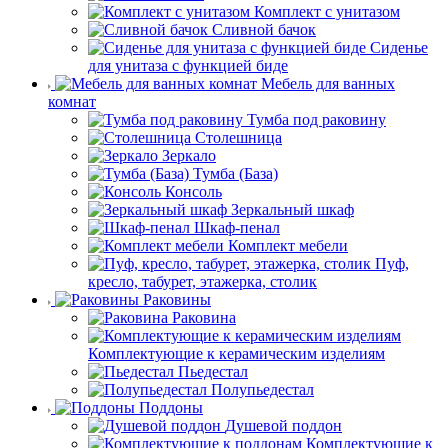
Комплект с унитазом
Сливной бачок
Сиденье
для унитаза с функцией биде
Мебель для ванных
комнат
Тумба под раковину
Столешница
Зеркало
Тумба (База)
Консоль
Зеркальный шкаф
Шкаф-пенал
Комплект мебели
Пуф,
кресло, табурет, этажерка, столик
Раковины
Раковина
Комплектующие к керамическим изделиям
Пьедестал
Полупьедестал
Поддоны
Душевой поддон
Комплектующие к