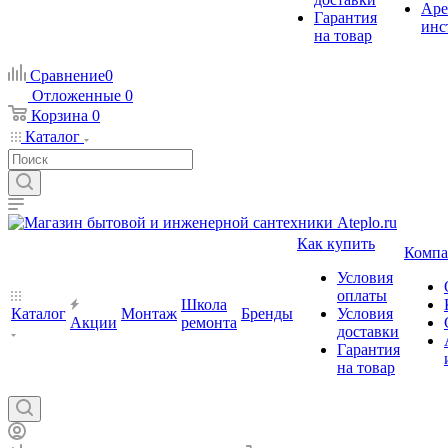
Аре
Гарантия
инс
на товар
Сравнение
0
Отложенные
0
Корзина
0
Каталог
Как купить
Компа
Условия
оплаты
Школа
Каталог
Монтаж
Бренды
Условия
Акции
ремонта
доставки
Гарантия
на товар