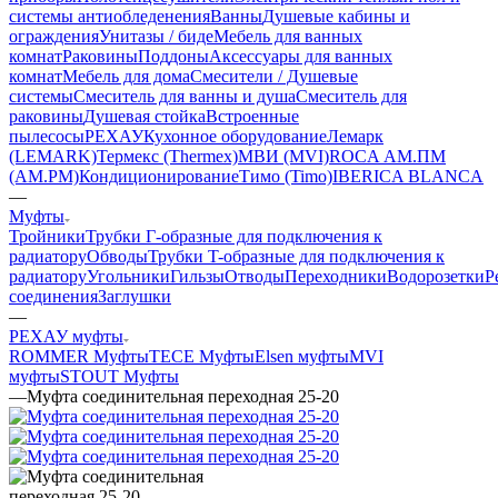
системы антиобледенения
Ванны
Душевые кабины и
ограждения
Унитазы / биде
Мебель для ванных
комнат
Раковины
Поддоны
Аксессуары для ванных
комнат
Мебель для дома
Смесители / Душевые
системы
Смеситель для ванны и душа
Смеситель для
раковины
Душевая стойка
Встроенные
пылесосы
РЕХАУ
Кухонное оборудование
Лемарк
(LEMARK)
Термекс (Thermex)
МВИ (MVI)
ROCA
АМ.ПМ
(AM.PM)
Кондиционирование
Тимо (Timo)
IBERICA BLANCA
—
Муфты
Тройники
Трубки Г-образные для подключения к
радиатору
Обводы
Трубки T-образные для подключения к
радиатору
Угольники
Гильзы
Отводы
Переходники
Водорозетки
Р
соединения
Заглушки
—
РЕХАУ муфты
ROMMER Муфты
TECE Муфты
Elsen муфты
MVI
муфты
STOUT Муфты
—
Муфта соединительная переходная 25-20