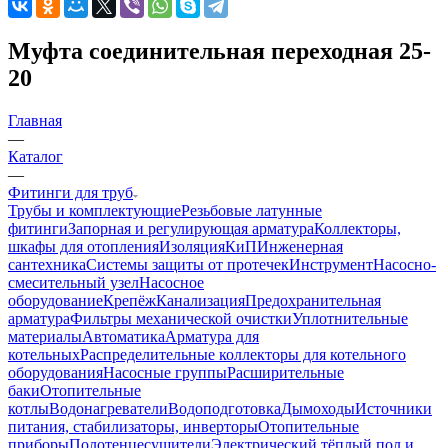
Муфта соединительная переходная 25-
20
Главная
—
Каталог
—
Фитинги для труб
Трубы и комплектующие
Резьбовые латунные
фитинги
Запорная и регулирующая арматура
Коллекторы,
шкафы для отопления
Изоляция
КиП
Инженерная
сантехника
Системы защиты от протечек
Инструмент
Насосно-
смесительный узел
Насосное
оборудование
Крепёж
Канализация
Предохранительная
арматура
Фильтры механической очистки
Уплотнительные
материалы
Автоматика
Арматура для
котельных
Распределительные коллекторы для котельного
оборудования
Насосные группы
Расширительные
баки
Отопительные
котлы
Водонагреватели
Водоподготовка
Дымоходы
Источники
питания, стабилизаторы, инверторы
Отопительные
приборы
Полотенцесушители
Электрический тёплый пол и