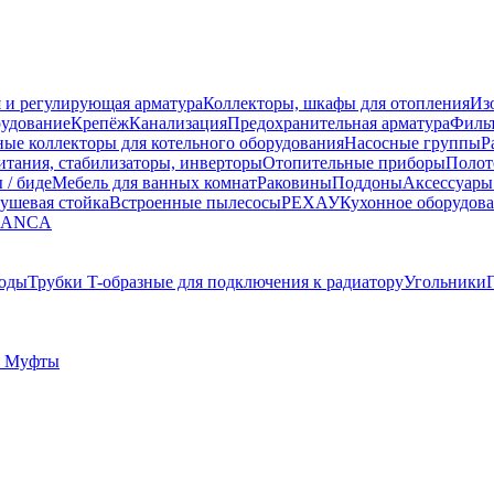
 и регулирующая арматура
Коллекторы, шкафы для отопления
Из
рудование
Крепёж
Канализация
Предохранительная арматура
Фильт
ные коллекторы для котельного оборудования
Насосные группы
Р
тания, стабилизаторы, инверторы
Отопительные приборы
Полот
 / биде
Мебель для ванных комнат
Раковины
Поддоны
Аксессуары
ушевая стойка
Встроенные пылесосы
РЕХАУ
Кухонное оборудов
LANCA
оды
Трубки T-образные для подключения к радиатору
Угольники
 Муфты