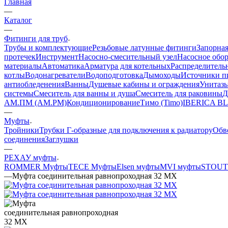
Главная
—
Каталог
—
Фитинги для труб
Трубы и комплектующие
Резьбовые латунные фитинги
Запорная
протечек
Инструмент
Насосно-смесительный узел
Насосное обо
материалы
Автоматика
Арматура для котельных
Распределитель
котлы
Водонагреватели
Водоподготовка
Дымоходы
Источники пи
антиобледенения
Ванны
Душевые кабины и ограждения
Унитазы
системы
Смеситель для ванны и душа
Смеситель для раковины
Д
АМ.ПМ (AM.PM)
Кондиционирование
Тимо (Timo)
IBERICA B
—
Муфты
Тройники
Трубки Г-образные для подключения к радиатору
Обв
соединения
Заглушки
—
РЕХАУ муфты
ROMMER Муфты
TECE Муфты
Elsen муфты
MVI муфты
STOUT
—
Муфта соединительная равнопроходная 32 MX