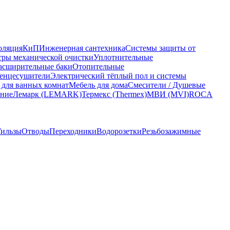
оляция
КиП
Инженерная сантехника
Системы защиты от
ры механической очистки
Уплотнительные
асширительные баки
Отопительные
енцесушители
Электрический тёплый пол и системы
 для ванных комнат
Мебель для дома
Смесители / Душевые
ание
Лемарк (LEMARK)
Термекс (Thermex)
МВИ (MVI)
ROCA
Гильзы
Отводы
Переходники
Водорозетки
Резьбозажимные