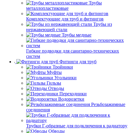
Трубы
металлопластиковые
Комплектующие для труб и фитингов
Трубы из
нержавеющей стали
Трубы медные
Гибкие подводки для санитарно-технических
систем
Фитинги для труб
Тройники
Муфты
Угольники
Гильзы
Отводы
Переходники
Водорозетки
Резьбозажимные
соединения
Трубки Г-образные для подключения к радиатору
Обводы