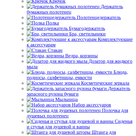
Крючок
Держатель
бумажных полотенец
Полотенцедержатель
Полка
Бумагодержатель
Бра, светильники
Комплектующие
к аксессуарам
Стакан
Ведра, корзины
Дозатор для жидкого
мыла
Блюда,
подносы, салфетницы, емкости
Косметические зеркала
Держатель
запасного рулона бумаги
Мыльница
Набор аксессуаров
Полочка для
душевых полотенец
Сиденья
и стулья для душевой и ванны
Штанга для