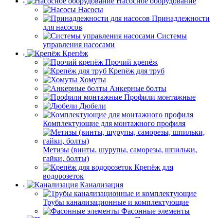
Насосное оборудование
Насосы
Принадлежности
для насосов
Системы
управления насосами
Крепёж
Прочий крепёж
Крепёж для труб
Хомуты
Анкерные болты
Профили монтажные
Дюбели
Комплектующие для монтажного профиля
Метизы (винты, шурупы, саморезы, шпильки,
гайки, болты)
Крепёж для
водорозеток
Канализация
Трубы канализационные и комплектующие
Фасонные элементы