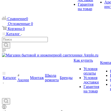
Аре
Гарантия
инс
на товар
Сравнение
0
Отложенные
0
Корзина
0
Каталог
Как купить
Компа
Условия
оплаты
Школа
Каталог
Монтаж
Бренды
Условия
Акции
ремонта
доставки
Гарантия
на товар