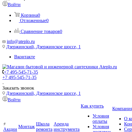
Войти
Корзина
0
Отложенные
0
Сравнение товаров
0
info@ateplo.ru
Дзержинский, Дзержинское шоссе, 1
Вконтакте
+7 495-545-71-35
+7 495-545-71-35
Заказать звонок
Дзержинский, Дзержинское шоссе, 1
Войти
Как купить
Компани
Условия
О к
оплаты
Школа
Аренда
Кон
Монтаж
Условия
Акции
ремонта
инструмента
Сер
доставки