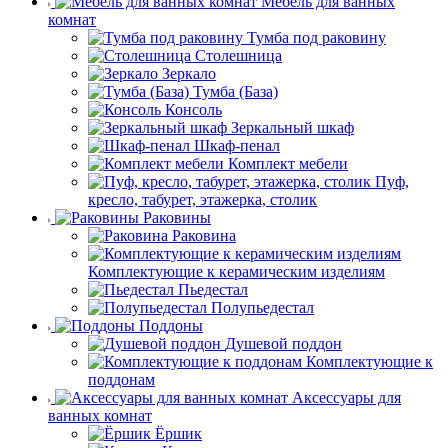
Мебель для ванных
комнат
Тумба под раковину
Столешница
Зеркало
Тумба (База)
Консоль
Зеркальный шкаф
Шкаф-пенал
Комплект мебели
Пуф,
кресло, табурет, этажерка, столик
Раковины
Раковина
Комплектующие к керамическим изделиям
Пьедестал
Полупьедестал
Поддоны
Душевой поддон
Комплектующие к
поддонам
Аксессуары для
ванных комнат
Ёршик