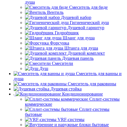
душа
Смеситель для биде
Вентиль
Душевой набор
Гигиенический душ
Душевой гарнитур
Гидроёршик
Шланг для душа
Форсунка
Штанга для душа
Душевой комплект
Душевая панель
Смесители
Душ
Смеситель для ванны и
душа
Смеситель для раковины
Душевая стойка
Кондиционирование
Сплит-системы
коммерческие
Сплит-системы
бытовые
VRF-системы