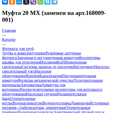
Муфта 20 МХ (заменен на арт.168009-
001)
Главная
—
Каталог
—
Фитинги для труб
Трубы и комплектующие
Резьбовые латунные
фитинги
Запорная и регулирующая арматура
Коллекторы,
шкафы для отопления
Изоляция
КиП
Инженерная
сантехника
Системы защиты от протечек
Инструмент
Насосно-
смесительный узел
Насосное
оборудование
Крепёж
Канализация
Предохранительная
арматура
Фильтры механической очистки
Уплотнительные
материалы
Автоматика
Арматура для
котельных
Распределительные коллекторы для котельного
оборудования
Насосные группы
Расширительные
баки
Отопительные
котлы
Водонагреватели
Водоподготовка
Дымоходы
Источники
питания, стабилизаторы, инверторы
Отопительные
приборы
Полотенцесушители
Электрический тёплый пол и