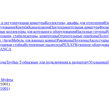
 и регулирующая арматура
Коллекторы, шкафы для отопления
Из
рудование
Крепёж
Канализация
Предохранительная арматура
Фильт
ные коллекторы для котельного оборудования
Насосные группы
Р
тания, стабилизаторы, инверторы
Отопительные приборы
Полот
 / биде
Мебель для ванных комнат
Раковины
Поддоны
Аксессуары
ушевая стойка
Встроенные пылесосы
РЕХАУ
Кухонное оборудов
LANCA
оды
Трубки T-образные для подключения к радиатору
Угольники
 Муфты
21001)