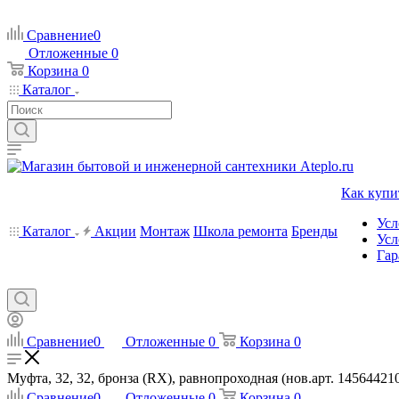
Сравнение
0
Отложенные
0
Корзина
0
Каталог
Как купи
Усл
Каталог
Акции
Монтаж
Школа ремонта
Бренды
Усл
Гар
Сравнение
0
Отложенные
0
Корзина
0
Муфта, 32, 32, бронза (RX), равнопроходная (нов.арт. 1456442100
Сравнение
0
Отложенные
0
Корзина
0