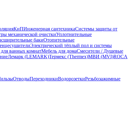
оляция
КиП
Инженерная сантехника
Системы защиты от
ры механической очистки
Уплотнительные
асширительные баки
Отопительные
енцесушители
Электрический тёплый пол и системы
 для ванных комнат
Мебель для дома
Смесители / Душевые
ание
Лемарк (LEMARK)
Термекс (Thermex)
МВИ (MVI)
ROCA
Гильзы
Отводы
Переходники
Водорозетки
Резьбозажимные