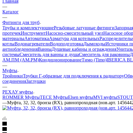
Главная
—
Каталог
—
Фитинги для труб
Трубы и комплектующие
Резьбовые латунные фитинги
Запорная
протечек
Инструмент
Насосно-смесительный узел
Насосное обо
материалы
Автоматика
Арматура для котельных
Распределитель
котлы
Водонагреватели
Водоподготовка
Дымоходы
Источники пи
антиобледенения
Ванны
Душевые кабины и ограждения
Унитазы
системы
Смеситель для ванны и душа
Смеситель для раковины
Д
АМ.ПМ (AM.PM)
Кондиционирование
Тимо (Timo)
IBERICA B
—
Муфты
Тройники
Трубки Г-образные для подключения к радиатору
Обв
соединения
Заглушки
—
РЕХАУ муфты
ROMMER Муфты
TECE Муфты
Elsen муфты
MVI муфты
STOUT
—
Муфта, 32, 32, бронза (RX), равнопроходная (нов.арт. 145644