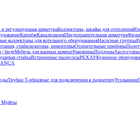
 и регулирующая арматура
Коллекторы, шкафы для отопления
Из
рудование
Крепёж
Канализация
Предохранительная арматура
Фильт
ные коллекторы для котельного оборудования
Насосные группы
Р
тания, стабилизаторы, инверторы
Отопительные приборы
Полот
 / биде
Мебель для ванных комнат
Раковины
Поддоны
Аксессуары
ушевая стойка
Встроенные пылесосы
РЕХАУ
Кухонное оборудов
LANCA
оды
Трубки T-образные для подключения к радиатору
Угольники
 Муфты