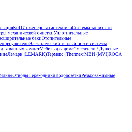
оляция
КиП
Инженерная сантехника
Системы защиты от
ры механической очистки
Уплотнительные
асширительные баки
Отопительные
енцесушители
Электрический тёплый пол и системы
 для ванных комнат
Мебель для дома
Смесители / Душевые
ание
Лемарк (LEMARK)
Термекс (Thermex)
МВИ (MVI)
ROCA
Гильзы
Отводы
Переходники
Водорозетки
Резьбозажимные