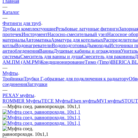
Главная
—
Каталог
—
Фитинги для труб
Трубы и комплектующие
Резьбовые латунные фитинги
Запорная
протечек
Инструмент
Насосно-смесительный узел
Насосное обо
материалы
Автоматика
Арматура для котельных
Распределитель
котлы
Водонагреватели
Водоподготовка
Дымоходы
Источники пи
антиобледенения
Ванны
Душевые кабины и ограждения
Унитазы
системы
Смеситель для ванны и душа
Смеситель для раковины
Д
АМ.ПМ (AM.PM)
Кондиционирование
Тимо (Timo)
IBERICA B
—
Муфты
Тройники
Трубки Г-образные для подключения к радиатору
Обв
соединения
Заглушки
—
РЕХАУ муфты
ROMMER Муфты
TECE Муфты
Elsen муфты
MVI муфты
STOUT
—
Муфта соед. равнопроходн. 10x1,1