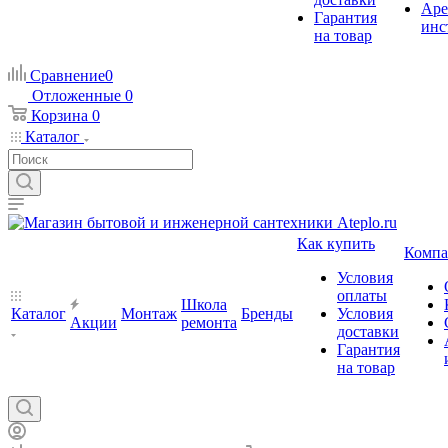
Аре
Гарантия
инс
на товар
Сравнение
0
Отложенные
0
Корзина
0
Каталог
Как купить
Компа
Условия
оплаты
Школа
Каталог
Монтаж
Бренды
Условия
Акции
ремонта
доставки
Гарантия
на товар