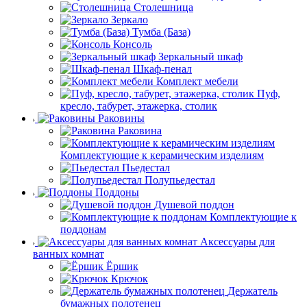
Столешница
Зеркало
Тумба (База)
Консоль
Зеркальный шкаф
Шкаф-пенал
Комплект мебели
Пуф,
кресло, табурет, этажерка, столик
Раковины
Раковина
Комплектующие к керамическим изделиям
Пьедестал
Полупьедестал
Поддоны
Душевой поддон
Комплектующие к
поддонам
Аксессуары для
ванных комнат
Ёршик
Крючок
Держатель
бумажных полотенец