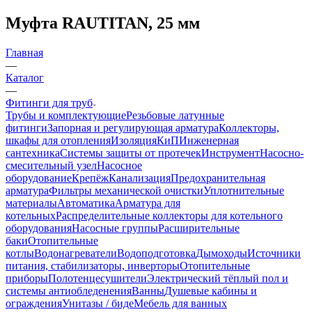
Муфта RAUTITAN, 25 мм
Главная
—
Каталог
—
Фитинги для труб
Трубы и комплектующие
Резьбовые латунные
фитинги
Запорная и регулирующая арматура
Коллекторы,
шкафы для отопления
Изоляция
КиП
Инженерная
сантехника
Системы защиты от протечек
Инструмент
Насосно-
смесительный узел
Насосное
оборудование
Крепёж
Канализация
Предохранительная
арматура
Фильтры механической очистки
Уплотнительные
материалы
Автоматика
Арматура для
котельных
Распределительные коллекторы для котельного
оборудования
Насосные группы
Расширительные
баки
Отопительные
котлы
Водонагреватели
Водоподготовка
Дымоходы
Источники
питания, стабилизаторы, инверторы
Отопительные
приборы
Полотенцесушители
Электрический тёплый пол и
системы антиобледенения
Ванны
Душевые кабины и
ограждения
Унитазы / биде
Мебель для ванных