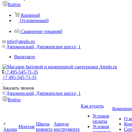
Войти
Корзина
0
Отложенные
0
Сравнение товаров
0
info@ateplo.ru
Дзержинский, Дзержинское шоссе, 1
Вконтакте
+7 495-545-71-35
+7 495-545-71-35
Заказать звонок
Дзержинский, Дзержинское шоссе, 1
Войти
Как купить
Компани
Условия
О к
оплаты
Школа
Аренда
Кон
Монтаж
Условия
Акции
ремонта
инструмента
Сер
доставки