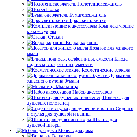
Полотенцедержатель
Полка
Бумагодержатель
Бра, светильники
Комплектующие
к аксессуарам
Стакан
Ведра, корзины
Дозатор для жидкого
мыла
Блюда,
подносы, салфетницы, емкости
Косметические зеркала
Держатель
запасного рулона бумаги
Мыльница
Набор аксессуаров
Полочка для
душевых полотенец
Сиденья
и стулья для душевой и ванны
Штанга для
душевой шторы
Мебель для дома
Вешалки