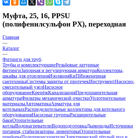
Муфта, 25, 16, PPSU
(полифенилсульфон PX), переходная
Главная
—
Каталог
—
Фитинги для труб
Трубы и комплектующие
Резьбовые латунные
фитинги
Запорная и регулирующая арматура
Коллекторы,
шкафы для отопления
Изоляция
КиП
Инженерная
сантехника
Системы защиты от протечек
Инструмент
Насосно-
смесительный узел
Насосное
оборудование
Крепёж
Канализация
Предохранительная
арматура
Фильтры механической очистки
Уплотнительные
материалы
Автоматика
Арматура для
котельных
Распределительные коллекторы для котельного
оборудования
Насосные группы
Расширительные
баки
Отопительные
котлы
Водонагреватели
Водоподготовка
Дымоходы
Источники
питания, стабилизаторы, инверторы
Отопительные
приборы
Полотенцесушители
Электрический тёплый пол и