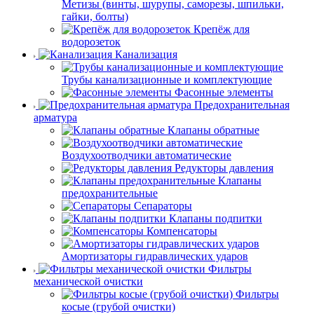
Метизы (винты, шурупы, саморезы, шпильки,
гайки, болты)
Крепёж для
водорозеток
Канализация
Трубы канализационные и комплектующие
Фасонные элементы
Предохранительная
арматура
Клапаны обратные
Воздухоотводчики автоматические
Редукторы давления
Клапаны
предохранительные
Сепараторы
Клапаны подпитки
Компенсаторы
Амортизаторы гидравлических ударов
Фильтры
механической очистки
Фильтры
косые (грубой очистки)