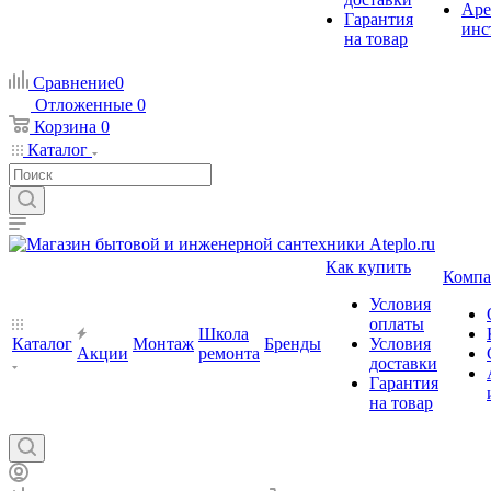
Аре
Гарантия
инс
на товар
Сравнение
0
Отложенные
0
Корзина
0
Каталог
Как купить
Компа
Условия
оплаты
Школа
Каталог
Монтаж
Бренды
Условия
Акции
ремонта
доставки
Гарантия
на товар