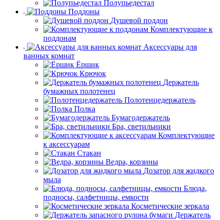
Полупьедестал
Поддоны
Душевой поддон
Комплектующие к
поддонам
Аксессуары для
ванных комнат
Ёршик
Крючок
Держатель
бумажных полотенец
Полотенцедержатель
Полка
Бумагодержатель
Бра, светильники
Комплектующие
к аксессуарам
Стакан
Ведра, корзины
Дозатор для жидкого
мыла
Блюда,
подносы, салфетницы, емкости
Косметические зеркала
Держатель