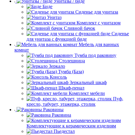
Унитазы / биде
Биде
Сиденье для унитаза
Унитаз
Комплект с унитазом
Сливной бачок
Сиденье
для унитаза с функцией биде
Мебель для ванных
комнат
Тумба под раковину
Столешница
Зеркало
Тумба (База)
Консоль
Зеркальный шкаф
Шкаф-пенал
Комплект мебели
Пуф,
кресло, табурет, этажерка, столик
Раковины
Раковина
Комплектующие к керамическим изделиям
Пьедестал