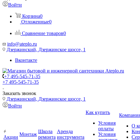
Войти
Корзина
0
Отложенные
0
Сравнение товаров
0
info@ateplo.ru
Дзержинский, Дзержинское шоссе, 1
Вконтакте
+7 495-545-71-35
+7 495-545-71-35
Заказать звонок
Дзержинский, Дзержинское шоссе, 1
Войти
Как купить
Компани
Условия
О к
оплаты
Школа
Аренда
Кон
Монтаж
Условия
Акции
ремонта
инструмента
Сер
доставки