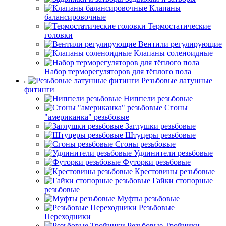
Клапаны
балансировочные
Термостатические
головки
Вентили регулирующие
Клапаны соленоидные
Набор терморегуляторов для тёплого пола
Резьбовые латунные
фитинги
Ниппели резьбовые
Сгоны
"американка" резьбовые
Заглушки резьбовые
Штуцеры резьбовые
Сгоны резьбовые
Удлинители резьбовые
Футорки резьбовые
Крестовины резьбовые
Гайки стопорные
резьбовые
Муфты резьбовые
Резьбовые
Переходники
Резьбовые Тройники