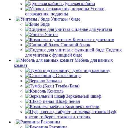
Душевая кабина
Уголки,
ограждения, поддоны
Унитазы / биде
Биде
Сиденье для унитаза
Унитаз
Комплект с унитазом
Сливной бачок
Сиденье
для унитаза с функцией биде
Мебель для ванных
комнат
Тумба под раковину
Столешница
Зеркало
Тумба (База)
Консоль
Зеркальный шкаф
Шкаф-пенал
Комплект мебели
Пуф,
кресло, табурет, этажерка, столик
Раковины
Раковина