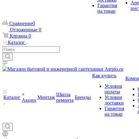
Аре
Гарантия
инс
на товар
Сравнение
0
Отложенные
0
Корзина
0
Каталог
Как купить
Компа
Условия
оплаты
Школа
Каталог
Монтаж
Бренды
Условия
Акции
ремонта
доставки
Гарантия
на товар