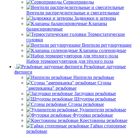
Сервоприводы
Вентили распределительные и смесительные
Задвижки и затворы
Клапаны
балансировочные
Термостатические
головки
Вентили регулирующие
Клапаны соленоидные
Набор терморегуляторов для тёплого пола
Резьбовые латунные
фитинги
Ниппели резьбовые
Сгоны
"американка" резьбовые
Заглушки резьбовые
Штуцеры резьбовые
Сгоны резьбовые
Удлинители резьбовые
Футорки резьбовые
Крестовины резьбовые
Гайки стопорные
резьбовые