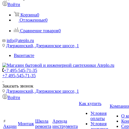
Войти
Корзина
0
Отложенные
0
Сравнение товаров
0
info@ateplo.ru
Дзержинский, Дзержинское шоссе, 1
Вконтакте
+7 495-545-71-35
+7 495-545-71-35
Заказать звонок
Дзержинский, Дзержинское шоссе, 1
Войти
Как купить
Компани
Условия
О к
оплаты
Школа
Аренда
Кон
Монтаж
Условия
Акции
ремонта
инструмента
Сер
доставки