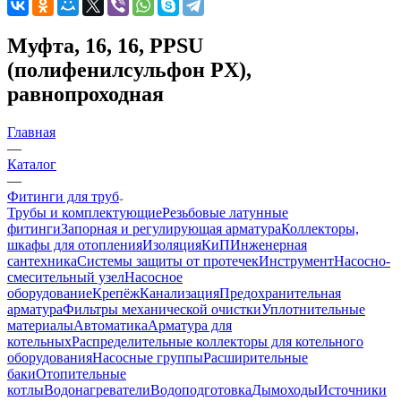
Муфта, 16, 16, PPSU
(полифенилсульфон PX),
равнопроходная
Главная
—
Каталог
—
Фитинги для труб
Трубы и комплектующие
Резьбовые латунные
фитинги
Запорная и регулирующая арматура
Коллекторы,
шкафы для отопления
Изоляция
КиП
Инженерная
сантехника
Системы защиты от протечек
Инструмент
Насосно-
смесительный узел
Насосное
оборудование
Крепёж
Канализация
Предохранительная
арматура
Фильтры механической очистки
Уплотнительные
материалы
Автоматика
Арматура для
котельных
Распределительные коллекторы для котельного
оборудования
Насосные группы
Расширительные
баки
Отопительные
котлы
Водонагреватели
Водоподготовка
Дымоходы
Источники