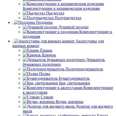
Комплектующие к керамическим изделиям
Пьедестал
Полупьедестал
Поддоны
Душевой поддон
Комплектующие к
поддонам
Аксессуары для
ванных комнат
Ёршик
Крючок
Держатель
бумажных полотенец
Полотенцедержатель
Полка
Бумагодержатель
Бра, светильники
Комплектующие
к аксессуарам
Стакан
Ведра, корзины
Дозатор для жидкого
мыла
Блюда,