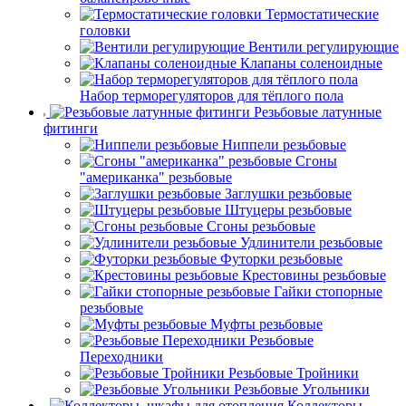
Термостатические
головки
Вентили регулирующие
Клапаны соленоидные
Набор терморегуляторов для тёплого пола
Резьбовые латунные
фитинги
Ниппели резьбовые
Сгоны
"американка" резьбовые
Заглушки резьбовые
Штуцеры резьбовые
Сгоны резьбовые
Удлинители резьбовые
Футорки резьбовые
Крестовины резьбовые
Гайки стопорные
резьбовые
Муфты резьбовые
Резьбовые
Переходники
Резьбовые Тройники
Резьбовые Угольники
Коллекторы,