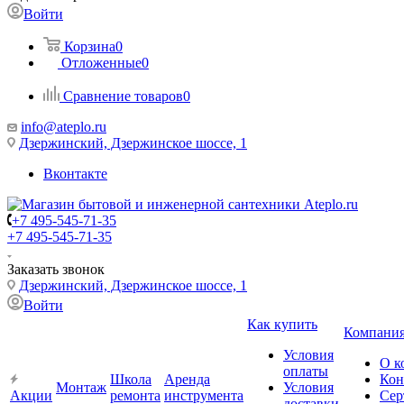
Войти
Корзина
0
Отложенные
0
Сравнение товаров
0
info@ateplo.ru
Дзержинский, Дзержинское шоссе, 1
Вконтакте
+7 495-545-71-35
+7 495-545-71-35
Заказать звонок
Дзержинский, Дзержинское шоссе, 1
Войти
Как купить
Компани
Условия
О к
оплаты
Школа
Аренда
Кон
Монтаж
Условия
Акции
ремонта
инструмента
Сер
доставки