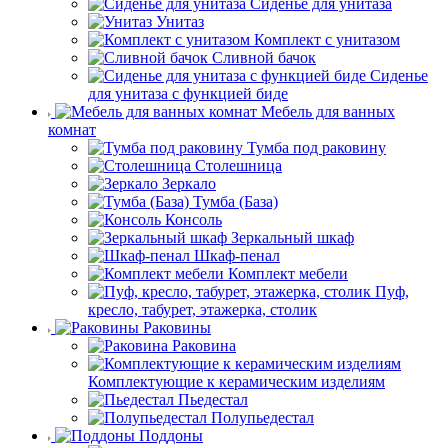
Сиденье для унитаза
Унитаз
Комплект с унитазом
Сливной бачок
Сиденье
для унитаза с функцией биде
Мебель для ванных
комнат
Тумба под раковину
Столешница
Зеркало
Тумба (База)
Консоль
Зеркальный шкаф
Шкаф-пенал
Комплект мебели
Пуф,
кресло, табурет, этажерка, столик
Раковины
Раковина
Комплектующие к керамическим изделиям
Пьедестал
Полупьедестал
Поддоны