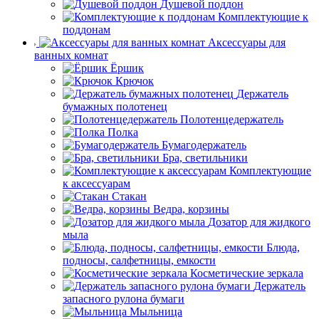
Душевой поддон
Комплектующие к
поддонам
Аксессуары для
ванных комнат
Ёршик
Крючок
Держатель
бумажных полотенец
Полотенцедержатель
Полка
Бумагодержатель
Бра, светильники
Комплектующие
к аксессуарам
Стакан
Ведра, корзины
Дозатор для жидкого
мыла
Блюда,
подносы, салфетницы, емкости
Косметические зеркала
Держатель
запасного рулона бумаги
Мыльница