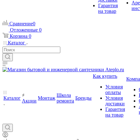
Аре
Гарантия
инс
на товар
Сравнение
0
Отложенные
0
Корзина
0
Каталог
Как купить
Компа
Условия
оплаты
Школа
Каталог
Монтаж
Бренды
Условия
Акции
ремонта
доставки
Гарантия
на товар