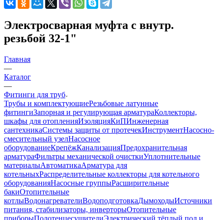
Электросварная муфта с внутр.
резьбой 32-1"
Главная
—
Каталог
—
Фитинги для труб
Трубы и комплектующие
Резьбовые латунные
фитинги
Запорная и регулирующая арматура
Коллекторы,
шкафы для отопления
Изоляция
КиП
Инженерная
сантехника
Системы защиты от протечек
Инструмент
Насосно-
смесительный узел
Насосное
оборудование
Крепёж
Канализация
Предохранительная
арматура
Фильтры механической очистки
Уплотнительные
материалы
Автоматика
Арматура для
котельных
Распределительные коллекторы для котельного
оборудования
Насосные группы
Расширительные
баки
Отопительные
котлы
Водонагреватели
Водоподготовка
Дымоходы
Источники
питания, стабилизаторы, инверторы
Отопительные
приборы
Полотенцесушители
Электрический тёплый пол и