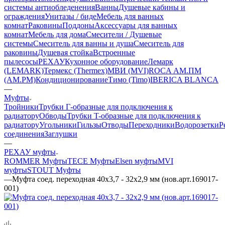
системы антиобледенения
Ванны
Душевые кабины и
ограждения
Унитазы / биде
Мебель для ванных
комнат
Раковины
Поддоны
Аксессуары для ванных
комнат
Мебель для дома
Смесители / Душевые
системы
Смеситель для ванны и душа
Смеситель для
раковины
Душевая стойка
Встроенные
пылесосы
РЕХАУ
Кухонное оборудование
Лемарк
(LEMARK)
Термекс (Thermex)
МВИ (MVI)
ROCA
АМ.ПМ
(AM.PM)
Кондиционирование
Тимо (Timo)
IBERICA BLANCA
—
Муфты
Тройники
Трубки Г-образные для подключения к
радиатору
Обводы
Трубки T-образные для подключения к
радиатору
Угольники
Гильзы
Отводы
Переходники
Водорозетки
Р
соединения
Заглушки
—
РЕХАУ муфты
ROMMER Муфты
TECE Муфты
Elsen муфты
MVI
муфты
STOUT Муфты
—
Муфта соед. переходная 40х3,7 - 32х2,9 мм (нов.арт.169017-
001)