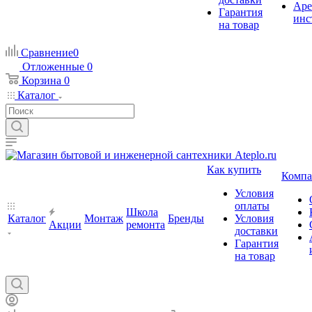
Аре
Гарантия
инс
на товар
Сравнение
0
Отложенные
0
Корзина
0
Каталог
Как купить
Компа
Условия
оплаты
Школа
Каталог
Монтаж
Бренды
Условия
Акции
ремонта
доставки
Гарантия
на товар