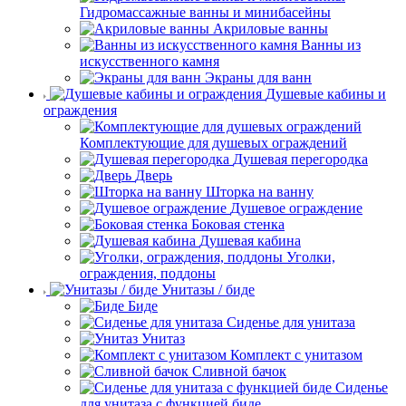
Гидромассажные ванны и минибасейны
Акриловые ванны
Ванны из
искусственного камня
Экраны для ванн
Душевые кабины и
ограждения
Комплектующие для душевых ограждений
Душевая перегородка
Дверь
Шторка на ванну
Душевое ограждение
Боковая стенка
Душевая кабина
Уголки,
ограждения, поддоны
Унитазы / биде
Биде
Сиденье для унитаза
Унитаз
Комплект с унитазом
Сливной бачок
Сиденье
для унитаза с функцией биде