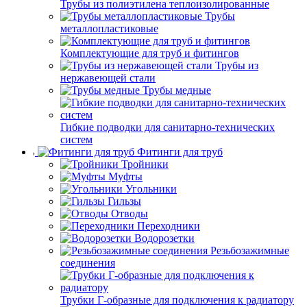
Трубы из полиэтилена теплоизолированные
Трубы
металлопластиковые
Комплектующие для труб и фитингов
Трубы из
нержавеющей стали
Трубы медные
Гибкие подводки для санитарно-технических
систем
Фитинги для труб
Тройники
Муфты
Угольники
Гильзы
Отводы
Переходники
Водорозетки
Резьбозажимные
соединения
Трубки Г-образные для подключения к радиатору