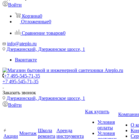
Войти
Корзина
0
Отложенные
0
Сравнение товаров
0
info@ateplo.ru
Дзержинский, Дзержинское шоссе, 1
Вконтакте
+7 495-545-71-35
+7 495-545-71-35
Заказать звонок
Дзержинский, Дзержинское шоссе, 1
Войти
Как купить
Компани
Условия
О к
оплаты
Школа
Аренда
Кон
Монтаж
Условия
Акции
ремонта
инструмента
Сер
доставки