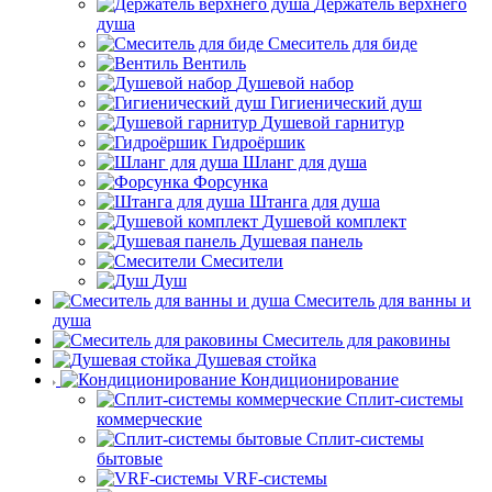
Держатель верхнего
душа
Смеситель для биде
Вентиль
Душевой набор
Гигиенический душ
Душевой гарнитур
Гидроёршик
Шланг для душа
Форсунка
Штанга для душа
Душевой комплект
Душевая панель
Смесители
Душ
Смеситель для ванны и
душа
Смеситель для раковины
Душевая стойка
Кондиционирование
Сплит-системы
коммерческие
Сплит-системы
бытовые
VRF-системы