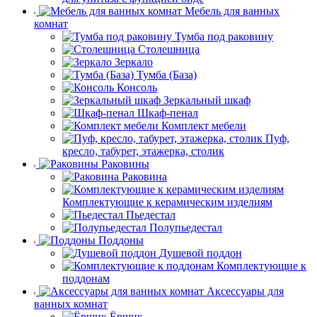
Мебель для ванных
комнат
Тумба под раковину
Столешница
Зеркало
Тумба (База)
Консоль
Зеркальный шкаф
Шкаф-пенал
Комплект мебели
Пуф,
кресло, табурет, этажерка, столик
Раковины
Раковина
Комплектующие к керамическим изделиям
Пьедестал
Полупьедестал
Поддоны
Душевой поддон
Комплектующие к
поддонам
Аксессуары для
ванных комнат
Ёршик