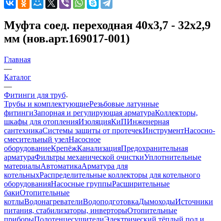
Муфта соед. переходная 40х3,7 - 32х2,9
мм (нов.арт.169017-001)
Главная
—
Каталог
—
Фитинги для труб
Трубы и комплектующие
Резьбовые латунные
фитинги
Запорная и регулирующая арматура
Коллекторы,
шкафы для отопления
Изоляция
КиП
Инженерная
сантехника
Системы защиты от протечек
Инструмент
Насосно-
смесительный узел
Насосное
оборудование
Крепёж
Канализация
Предохранительная
арматура
Фильтры механической очистки
Уплотнительные
материалы
Автоматика
Арматура для
котельных
Распределительные коллекторы для котельного
оборудования
Насосные группы
Расширительные
баки
Отопительные
котлы
Водонагреватели
Водоподготовка
Дымоходы
Источники
питания, стабилизаторы, инверторы
Отопительные
приборы
Полотенцесушители
Электрический тёплый пол и