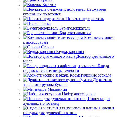
Крючок
Держатель
бумажных полотенец
Полотенцедержатель
Полка
Бумагодержатель
Бра, светильники
Комплектующие
к аксессуарам
Стакан
Ведра, корзины
Дозатор для жидкого
мыла
Блюда,
подносы, салфетницы, емкости
Косметические зеркала
Держатель
запасного рулона бумаги
Мыльница
Набор аксессуаров
Полочка для
душевых полотенец
Сиденья
и стулья для душевой и ванны