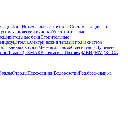
оляция
КиП
Инженерная сантехника
Системы защиты от
ры механической очистки
Уплотнительные
асширительные баки
Отопительные
енцесушители
Электрический тёплый пол и системы
 для ванных комнат
Мебель для дома
Смесители / Душевые
ание
Лемарк (LEMARK)
Термекс (Thermex)
МВИ (MVI)
ROCA
Гильзы
Отводы
Переходники
Водорозетки
Резьбозажимные