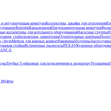
 и регулирующая арматура
Коллекторы, шкафы для отопления
Из
рудование
Крепёж
Канализация
Предохранительная арматура
Фильт
ные коллекторы для котельного оборудования
Насосные группы
Р
тания, стабилизаторы, инверторы
Отопительные приборы
Полот
 / биде
Мебель для ванных комнат
Раковины
Поддоны
Аксессуары
ушевая стойка
Встроенные пылесосы
РЕХАУ
Кухонное оборудов
LANCA
оды
Трубки T-образные для подключения к радиатору
Угольники
 Муфты