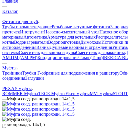
Главная
—
Каталог
—
Фитинги для труб
Трубы и комплектующие
Резьбовые латунные фитинги
Запорная
протечек
Инструмент
Насосно-смесительный узел
Насосное обо
материалы
Автоматика
Арматура для котельных
Распределитель
котлы
Водонагреватели
Водоподготовка
Дымоходы
Источники пи
антиобледенения
Ванны
Душевые кабины и ограждения
Унитазы
системы
Смеситель для ванны и душа
Смеситель для раковины
Д
АМ.ПМ (AM.PM)
Кондиционирование
Тимо (Timo)
IBERICA B
—
Муфты
Тройники
Трубки Г-образные для подключения к радиатору
Обв
соединения
Заглушки
—
РЕХАУ муфты
ROMMER Муфты
TECE Муфты
Elsen муфты
MVI муфты
STOUT
—
Муфта соед. равнопроходн. 14x1,5