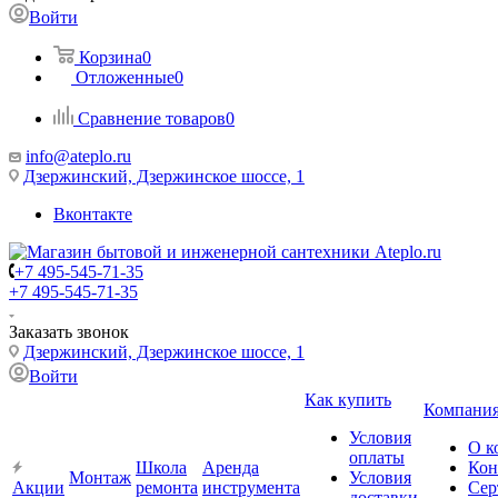
Войти
Корзина
0
Отложенные
0
Сравнение товаров
0
info@ateplo.ru
Дзержинский, Дзержинское шоссе, 1
Вконтакте
+7 495-545-71-35
+7 495-545-71-35
Заказать звонок
Дзержинский, Дзержинское шоссе, 1
Войти
Как купить
Компани
Условия
О к
оплаты
Школа
Аренда
Кон
Монтаж
Условия
Акции
ремонта
инструмента
Сер
доставки