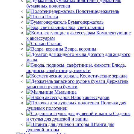
Держатель
бумажных полотенец
Полотенцедержатель
Полка
Бумагодержатель
Бра, светильники
Комплектующие
к аксессуарам
Стакан
Ведра, корзины
Дозатор для жидкого
мыла
Блюда,
подносы, салфетницы, емкости
Косметические зеркала
Держатель
запасного рулона бумаги
Мыльница
Набор аксессуаров
Полочка для
душевых полотенец
Сиденья
и стулья для душевой и ванны
Штанга для
душевой шторы