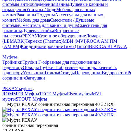
системы антиобледенения
Ванны
Душевые кабины и
ограждения
Унитазы / биде
Мебель для ванных
комнат
Раковины
Поддоны
Аксессуары для ванных
комнат
Мебель для дома
Смесители / Душевые
системы
Смеситель для ванны и душа
Смеситель для
раковины
Душевая стойка
Встроенные
пылесосы
РЕХАУ
Кухонное оборудование
Лемарк
(LEMARK)
Термекс (Thermex)
МВИ (MVI)
ROCA
АМ.ПМ
(AM.PM)
Кондиционирование
Тимо (Timo)
IBERICA BLANCA
—
Муфты
Тройники
Трубки Г-образные для подключения к
радиатору
Обводы
Трубки T-образные для подключения к
радиатору
Угольники
Гильзы
Отводы
Переходники
Водорозетки
Р
соединения
Заглушки
—
РЕХАУ муфты
ROMMER Муфты
TECE Муфты
Elsen муфты
MVI
муфты
STOUT Муфты
—
Муфта РЕХАУ соединительная переходная 40-32 RX+