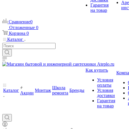
Аре
Гарантия
инс
на товар
Сравнение
0
Отложенные
0
Корзина
0
Каталог
Как купить
Компа
Условия
оплаты
Школа
Каталог
Монтаж
Бренды
Условия
Акции
ремонта
доставки
Гарантия
на товар