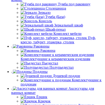
Тумба под раковину
Столешница
Зеркало
Тумба (База)
Консоль
Зеркальный шкаф
Шкаф-пенал
Комплект мебели
Пуф,
кресло, табурет, этажерка, столик
Раковины
Раковина
Комплектующие к керамическим изделиям
Пьедестал
Полупьедестал
Поддоны
Душевой поддон
Комплектующие к
поддонам
Аксессуары для
ванных комнат
Ёршик
Крючок