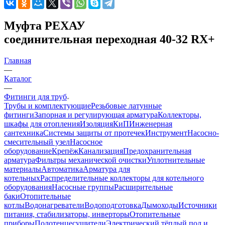
Муфта РЕХАУ
соединительная переходная 40-32 RX+
Главная
—
Каталог
—
Фитинги для труб
Трубы и комплектующие
Резьбовые латунные
фитинги
Запорная и регулирующая арматура
Коллекторы,
шкафы для отопления
Изоляция
КиП
Инженерная
сантехника
Системы защиты от протечек
Инструмент
Насосно-
смесительный узел
Насосное
оборудование
Крепёж
Канализация
Предохранительная
арматура
Фильтры механической очистки
Уплотнительные
материалы
Автоматика
Арматура для
котельных
Распределительные коллекторы для котельного
оборудования
Насосные группы
Расширительные
баки
Отопительные
котлы
Водонагреватели
Водоподготовка
Дымоходы
Источники
питания, стабилизаторы, инверторы
Отопительные
приборы
Полотенцесушители
Электрический тёплый пол и