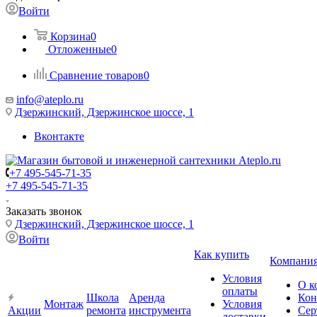
Войти
Корзина
0
Отложенные
0
Сравнение товаров
0
info@ateplo.ru
Дзержинский, Дзержинское шоссе, 1
Вконтакте
+7 495-545-71-35
+7 495-545-71-35
Заказать звонок
Дзержинский, Дзержинское шоссе, 1
Войти
Как купить
Компани
Условия
О к
оплаты
Школа
Аренда
Кон
Монтаж
Условия
Акции
ремонта
инструмента
Сер
доставки