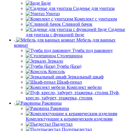
Биде
Сиденье для унитаза
Унитаз
Комплект с унитазом
Сливной бачок
Сиденье
для унитаза с функцией биде
Мебель для ванных
комнат
Тумба под раковину
Столешница
Зеркало
Тумба (База)
Консоль
Зеркальный шкаф
Шкаф-пенал
Комплект мебели
Пуф,
кресло, табурет, этажерка, столик
Раковины
Раковина
Комплектующие к керамическим изделиям
Пьедестал
Полупьедестал