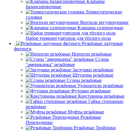
Клапаны
балансировочные
Термостатические
головки
Вентили регулирующие
Клапаны соленоидные
Набор терморегуляторов для тёплого пола
Резьбовые латунные
фитинги
Ниппели резьбовые
Сгоны
"американка" резьбовые
Заглушки резьбовые
Штуцеры резьбовые
Сгоны резьбовые
Удлинители резьбовые
Футорки резьбовые
Крестовины резьбовые
Гайки стопорные
резьбовые
Муфты резьбовые
Резьбовые
Переходники
Резьбовые Тройники