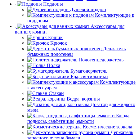
Поддоны
Душевой поддон
Комплектующие к
поддонам
Аксессуары для
ванных комнат
Ёршик
Крючок
Держатель
бумажных полотенец
Полотенцедержатель
Полка
Бумагодержатель
Бра, светильники
Комплектующие
к аксессуарам
Стакан
Ведра, корзины
Дозатор для жидкого
мыла
Блюда,
подносы, салфетницы, емкости
Косметические зеркала
Держатель
запасного рулона бумаги