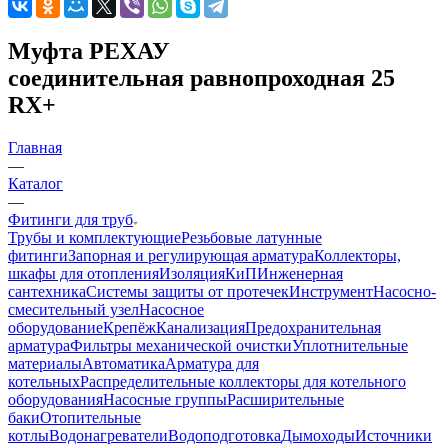
Муфта РЕХАУ
соединительная равнопроходная 25
RX+
Главная
—
Каталог
—
Фитинги для труб
Трубы и комплектующие
Резьбовые латунные
фитинги
Запорная и регулирующая арматура
Коллекторы,
шкафы для отопления
Изоляция
КиП
Инженерная
сантехника
Системы защиты от протечек
Инструмент
Насосно-
смесительный узел
Насосное
оборудование
Крепёж
Канализация
Предохранительная
арматура
Фильтры механической очистки
Уплотнительные
материалы
Автоматика
Арматура для
котельных
Распределительные коллекторы для котельного
оборудования
Насосные группы
Расширительные
баки
Отопительные
котлы
Водонагреватели
Водоподготовка
Дымоходы
Источники