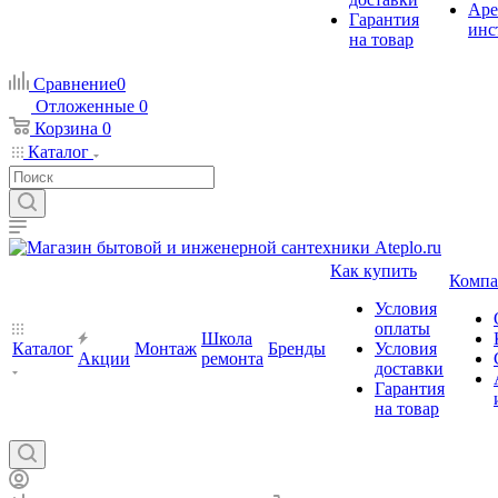
Аре
Гарантия
инс
на товар
Сравнение
0
Отложенные
0
Корзина
0
Каталог
Как купить
Компа
Условия
оплаты
Школа
Каталог
Монтаж
Бренды
Условия
Акции
ремонта
доставки
Гарантия
на товар