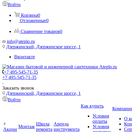
Войти
Корзина
0
Отложенные
0
Сравнение товаров
0
info@ateplo.ru
Дзержинский, Дзержинское шоссе, 1
Вконтакте
+7 495-545-71-35
+7 495-545-71-35
Заказать звонок
Дзержинский, Дзержинское шоссе, 1
Войти
Как купить
Компани
Условия
О к
оплаты
Школа
Аренда
Кон
Монтаж
Условия
Акции
ремонта
инструмента
Сер
доставки