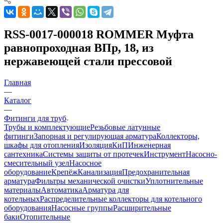
RSS-0017-000018 ROMMER Муфта
равнопроходная ВПр, 18, из
нержавеющей стали прессовой
Главная
—
Каталог
—
Фитинги для труб
Трубы и комплектующие
Резьбовые латунные
фитинги
Запорная и регулирующая арматура
Коллекторы,
шкафы для отопления
Изоляция
КиП
Инженерная
сантехника
Системы защиты от протечек
Инструмент
Насосно-
смесительный узел
Насосное
оборудование
Крепёж
Канализация
Предохранительная
арматура
Фильтры механической очистки
Уплотнительные
материалы
Автоматика
Арматура для
котельных
Распределительные коллекторы для котельного
оборудования
Насосные группы
Расширительные
баки
Отопительные