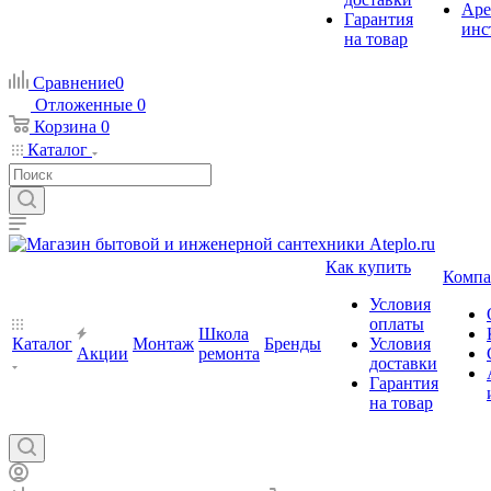
Аре
Гарантия
инс
на товар
Сравнение
0
Отложенные
0
Корзина
0
Каталог
Как купить
Компа
Условия
оплаты
Школа
Каталог
Монтаж
Бренды
Условия
Акции
ремонта
доставки
Гарантия
на товар