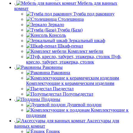
Мебель для ванных
комнат
Тумба под раковину
Столешница
Зеркало
Тумба (База)
Консоль
Зеркальный шкаф
Шкаф-пенал
Комплект мебели
Пуф,
кресло, табурет, этажерка, столик
Раковины
Раковина
Комплектующие к керамическим изделиям
Пьедестал
Полупьедестал
Поддоны
Душевой поддон
Комплектующие к
поддонам
Аксессуары для
ванных комнат
Ёршик