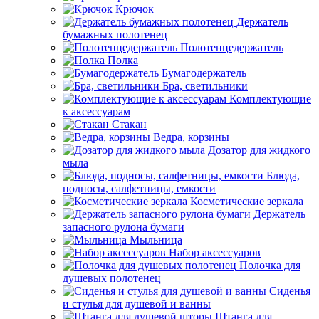
Крючок
Держатель
бумажных полотенец
Полотенцедержатель
Полка
Бумагодержатель
Бра, светильники
Комплектующие
к аксессуарам
Стакан
Ведра, корзины
Дозатор для жидкого
мыла
Блюда,
подносы, салфетницы, емкости
Косметические зеркала
Держатель
запасного рулона бумаги
Мыльница
Набор аксессуаров
Полочка для
душевых полотенец
Сиденья
и стулья для душевой и ванны
Штанга для