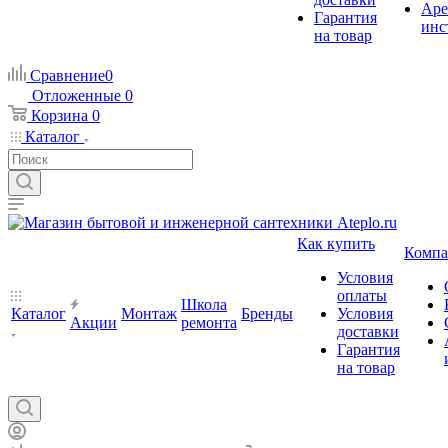
Аре
Гарантия
инс
на товар
Сравнение
0
Отложенные
0
Корзина
0
Каталог
Как купить
Компа
Условия
оплаты
Школа
Каталог
Монтаж
Бренды
Условия
Акции
ремонта
доставки
Гарантия
на товар