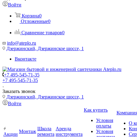
Войти
Корзина
0
Отложенные
0
Сравнение товаров
0
info@ateplo.ru
Дзержинский, Дзержинское шоссе, 1
Вконтакте
+7 495-545-71-35
+7 495-545-71-35
Заказать звонок
Дзержинский, Дзержинское шоссе, 1
Войти
Как купить
Компани
Условия
О к
оплаты
Школа
Аренда
Кон
Монтаж
Условия
Акции
ремонта
инструмента
Сер
доставки