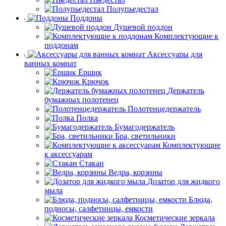
Полупьедестал
Поддоны
Душевой поддон
Комплектующие к
поддонам
Аксессуары для
ванных комнат
Ёршик
Крючок
Держатель
бумажных полотенец
Полотенцедержатель
Полка
Бумагодержатель
Бра, светильники
Комплектующие
к аксессуарам
Стакан
Ведра, корзины
Дозатор для жидкого
мыла
Блюда,
подносы, салфетницы, емкости
Косметические зеркала