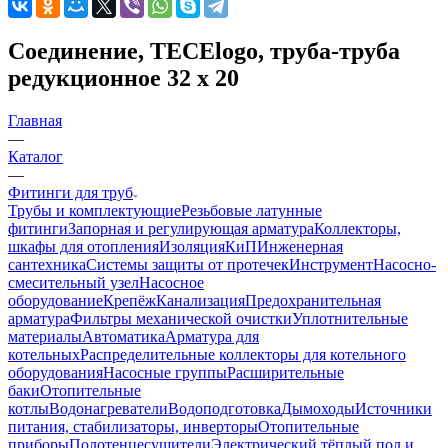
Соединение, TECElogo, труба-труба
редукционное 32 х 20
Главная
—
Каталог
—
Фитинги для труб
Трубы и комплектующие
Резьбовые латунные
фитинги
Запорная и регулирующая арматура
Коллекторы,
шкафы для отопления
Изоляция
КиП
Инженерная
сантехника
Системы защиты от протечек
Инструмент
Насосно-
смесительный узел
Насосное
оборудование
Крепёж
Канализация
Предохранительная
арматура
Фильтры механической очистки
Уплотнительные
материалы
Автоматика
Арматура для
котельных
Распределительные коллекторы для котельного
оборудования
Насосные группы
Расширительные
баки
Отопительные
котлы
Водонагреватели
Водоподготовка
Дымоходы
Источники
питания, стабилизаторы, инверторы
Отопительные
приборы
Полотенцесушители
Электрический тёплый пол и