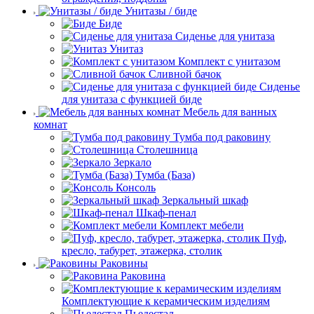
Унитазы / биде
Биде
Сиденье для унитаза
Унитаз
Комплект с унитазом
Сливной бачок
Сиденье
для унитаза с функцией биде
Мебель для ванных
комнат
Тумба под раковину
Столешница
Зеркало
Тумба (База)
Консоль
Зеркальный шкаф
Шкаф-пенал
Комплект мебели
Пуф,
кресло, табурет, этажерка, столик
Раковины
Раковина
Комплектующие к керамическим изделиям
Пьедестал