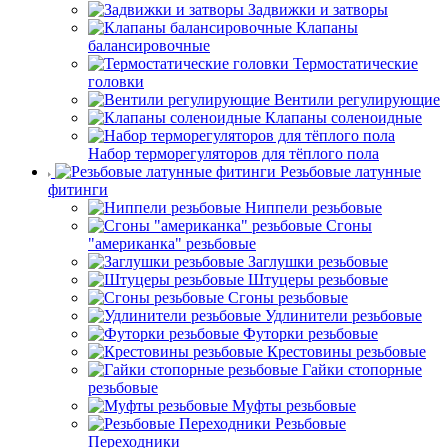
Задвижки и затворы
Клапаны
балансировочные
Термостатические
головки
Вентили регулирующие
Клапаны соленоидные
Набор терморегуляторов для тёплого пола
Резьбовые латунные
фитинги
Ниппели резьбовые
Сгоны
"американка" резьбовые
Заглушки резьбовые
Штуцеры резьбовые
Сгоны резьбовые
Удлинители резьбовые
Футорки резьбовые
Крестовины резьбовые
Гайки стопорные
резьбовые
Муфты резьбовые
Резьбовые
Переходники