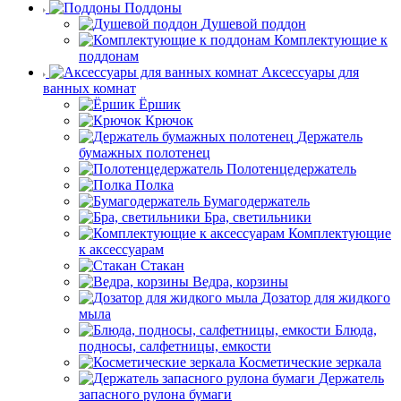
Поддоны
Душевой поддон
Комплектующие к
поддонам
Аксессуары для
ванных комнат
Ёршик
Крючок
Держатель
бумажных полотенец
Полотенцедержатель
Полка
Бумагодержатель
Бра, светильники
Комплектующие
к аксессуарам
Стакан
Ведра, корзины
Дозатор для жидкого
мыла
Блюда,
подносы, салфетницы, емкости
Косметические зеркала
Держатель
запасного рулона бумаги