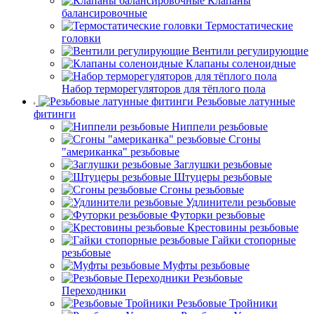
Клапаны
балансировочные
Термостатические
головки
Вентили регулирующие
Клапаны соленоидные
Набор терморегуляторов для тёплого пола
Резьбовые латунные
фитинги
Ниппели резьбовые
Сгоны
"американка" резьбовые
Заглушки резьбовые
Штуцеры резьбовые
Сгоны резьбовые
Удлинители резьбовые
Футорки резьбовые
Крестовины резьбовые
Гайки стопорные
резьбовые
Муфты резьбовые
Резьбовые
Переходники
Резьбовые Тройники