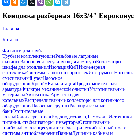
Концовка разборная 16х3/4" Евроконус
Главная
—
Каталог
—
Фитинги для труб
Трубы и комплектующие
Резьбовые латунные
фитинги
Запорная и регулирующая арматура
Коллекторы,
шкафы для отопления
Изоляция
КиП
Инженерная
сантехника
Системы защиты от протечек
Инструмент
Насосно-
смесительный узел
Насосное
оборудование
Крепёж
Канализация
Предохранительная
арматура
Фильтры механической очистки
Уплотнительные
материалы
Автоматика
Арматура для
котельных
Распределительные коллекторы для котельного
оборудования
Насосные группы
Расширительные
баки
Отопительные
котлы
Водонагреватели
Водоподготовка
Дымоходы
Источники
питания, стабилизаторы, инверторы
Отопительные
приборы
Полотенцесушители
Электрический тёплый пол и
системы антиобледенения
Ванны
Душевые кабины и