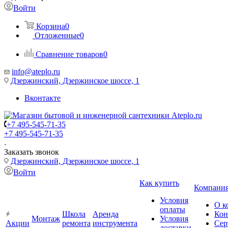
Войти
Корзина
0
Отложенные
0
Сравнение товаров
0
info@ateplo.ru
Дзержинский, Дзержинское шоссе, 1
Вконтакте
+7 495-545-71-35
+7 495-545-71-35
Заказать звонок
Дзержинский, Дзержинское шоссе, 1
Войти
Как купить
Компани
Условия
О к
оплаты
Школа
Аренда
Кон
Монтаж
Условия
Акции
ремонта
инструмента
Сер
доставки