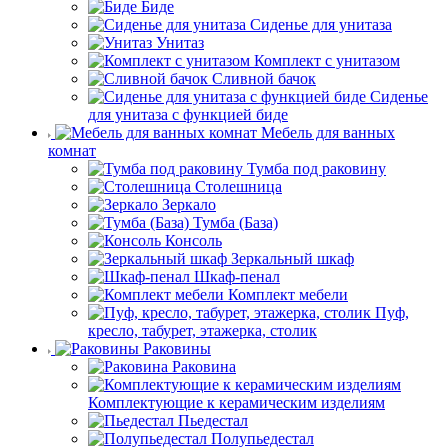
Биде
Сиденье для унитаза
Унитаз
Комплект с унитазом
Сливной бачок
Сиденье
для унитаза с функцией биде
Мебель для ванных
комнат
Тумба под раковину
Столешница
Зеркало
Тумба (База)
Консоль
Зеркальный шкаф
Шкаф-пенал
Комплект мебели
Пуф,
кресло, табурет, этажерка, столик
Раковины
Раковина
Комплектующие к керамическим изделиям
Пьедестал
Полупьедестал