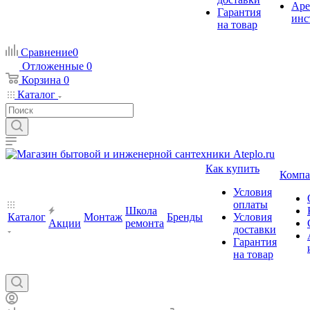
Аре
Гарантия
инс
на товар
Сравнение
0
Отложенные
0
Корзина
0
Каталог
Как купить
Компа
Условия
оплаты
Школа
Каталог
Монтаж
Бренды
Условия
Акции
ремонта
доставки
Гарантия
на товар