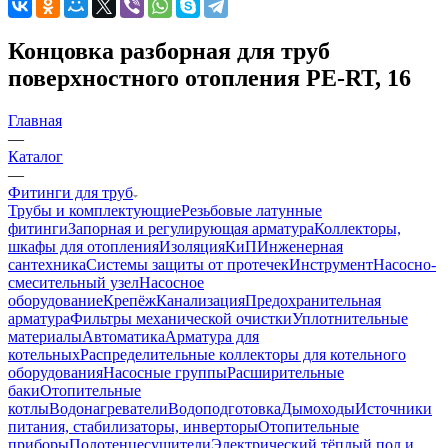
Концовка разборная для труб
поверхностного отопления PE-RT, 16
Главная
—
Каталог
—
Фитинги для труб
Трубы и комплектующие
Резьбовые латунные
фитинги
Запорная и регулирующая арматура
Коллекторы,
шкафы для отопления
Изоляция
КиП
Инженерная
сантехника
Системы защиты от протечек
Инструмент
Насосно-
смесительный узел
Насосное
оборудование
Крепёж
Канализация
Предохранительная
арматура
Фильтры механической очистки
Уплотнительные
материалы
Автоматика
Арматура для
котельных
Распределительные коллекторы для котельного
оборудования
Насосные группы
Расширительные
баки
Отопительные
котлы
Водонагреватели
Водоподготовка
Дымоходы
Источники
питания, стабилизаторы, инверторы
Отопительные
приборы
Полотенцесушители
Электрический тёплый пол и