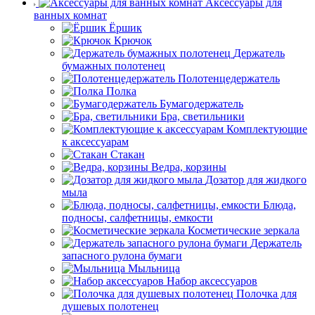
Аксессуары для
ванных комнат
Ёршик
Крючок
Держатель
бумажных полотенец
Полотенцедержатель
Полка
Бумагодержатель
Бра, светильники
Комплектующие
к аксессуарам
Стакан
Ведра, корзины
Дозатор для жидкого
мыла
Блюда,
подносы, салфетницы, емкости
Косметические зеркала
Держатель
запасного рулона бумаги
Мыльница
Набор аксессуаров
Полочка для
душевых полотенец