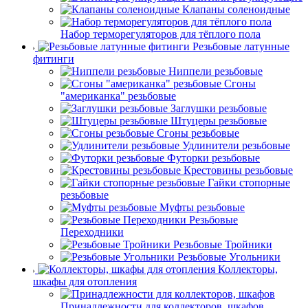
Клапаны соленоидные
Набор терморегуляторов для тёплого пола
Резьбовые латунные
фитинги
Ниппели резьбовые
Сгоны
"американка" резьбовые
Заглушки резьбовые
Штуцеры резьбовые
Сгоны резьбовые
Удлинители резьбовые
Футорки резьбовые
Крестовины резьбовые
Гайки стопорные
резьбовые
Муфты резьбовые
Резьбовые
Переходники
Резьбовые Тройники
Резьбовые Угольники
Коллекторы,
шкафы для отопления
Принадлежности для коллекторов, шкафов