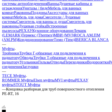
системы антиобледенения
Ванны
Душевые кабины и
ограждения
Унитазы / биде
Мебель для ванных
комнат
Раковины
Поддоны
Аксессуары для ванных
комнат
Мебель для дома
Смесители / Душевые
системы
Смеситель для ванны и душа
Смеситель для
раковины
Душевая стойка
Встроенные
пылесосы
РЕХАУ
Кухонное оборудование
Лемарк
(LEMARK)
Термекс (Thermex)
МВИ (MVI)
ROCA
АМ.ПМ
(AM.PM)
Кондиционирование
Тимо (Timo)
IBERICA BLANCA
—
Муфты
Тройники
Трубки Г-образные для подключения к
радиатору
Обводы
Трубки T-образные для подключения к
радиатору
Угольники
Гильзы
Отводы
Переходники
Водорозетки
Р
соединения
Заглушки
—
TECE Муфты
ROMMER Муфты
Elsen муфты
MVI муфты
РЕХАУ
муфты
STOUT Муфты
—
Концовка разборная для труб поверхностного отопления
PE-RT, 16