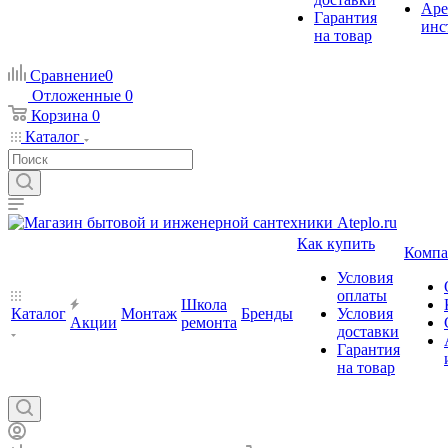
Аре
Гарантия
инс
на товар
Сравнение
0
Отложенные
0
Корзина
0
Каталог
Как купить
Компа
Условия
оплаты
Школа
Каталог
Монтаж
Бренды
Условия
Акции
ремонта
доставки
Гарантия
на товар