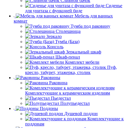
Сливной бачок
Сиденье
для унитаза с функцией биде
Мебель для ванных
комнат
Тумба под раковину
Столешница
Зеркало
Тумба (База)
Консоль
Зеркальный шкаф
Шкаф-пенал
Комплект мебели
Пуф,
кресло, табурет, этажерка, столик
Раковины
Раковина
Комплектующие к керамическим изделиям
Пьедестал
Полупьедестал
Поддоны
Душевой поддон
Комплектующие к
поддонам