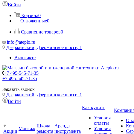
Войти
Корзина
0
Отложенные
0
Сравнение товаров
0
info@ateplo.ru
Дзержинский, Дзержинское шоссе, 1
Вконтакте
+7 495-545-71-35
+7 495-545-71-35
Заказать звонок
Дзержинский, Дзержинское шоссе, 1
Войти
Как купить
Компани
Условия
О к
оплаты
Школа
Аренда
Кон
Монтаж
Условия
Акции
ремонта
инструмента
Сер
доставки