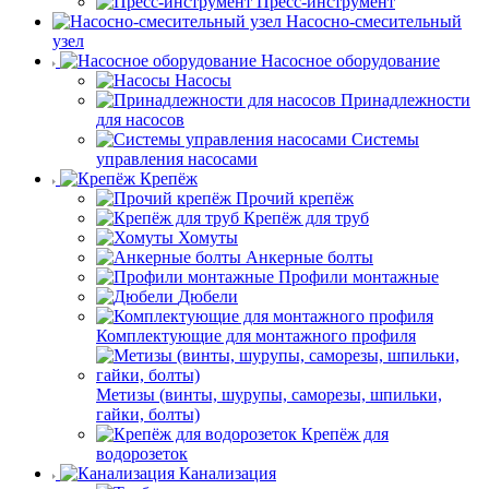
Пресс-инструмент
Насосно-смесительный
узел
Насосное оборудование
Насосы
Принадлежности
для насосов
Системы
управления насосами
Крепёж
Прочий крепёж
Крепёж для труб
Хомуты
Анкерные болты
Профили монтажные
Дюбели
Комплектующие для монтажного профиля
Метизы (винты, шурупы, саморезы, шпильки,
гайки, болты)
Крепёж для
водорозеток
Канализация