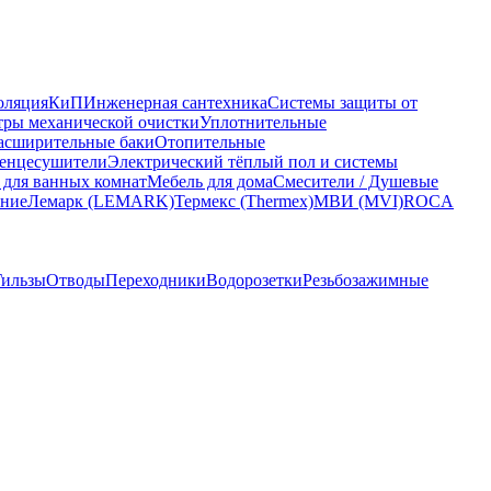
оляция
КиП
Инженерная сантехника
Системы защиты от
ры механической очистки
Уплотнительные
асширительные баки
Отопительные
енцесушители
Электрический тёплый пол и системы
 для ванных комнат
Мебель для дома
Смесители / Душевые
ание
Лемарк (LEMARK)
Термекс (Thermex)
МВИ (MVI)
ROCA
Гильзы
Отводы
Переходники
Водорозетки
Резьбозажимные