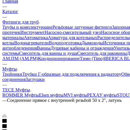
Главная
—
Каталог
—
Фитинги для труб
Трубы и комплектующие
Резьбовые латунные фитинги
Запорная
протечек
Инструмент
Насосно-смесительный узел
Насосное обо
материалы
Автоматика
Арматура для котельных
Распределитель
котлы
Водонагреватели
Водоподготовка
Дымоходы
Источники пи
антиобледенения
Ванны
Душевые кабины и ограждения
Унитазы
системы
Смеситель для ванны и душа
Смеситель для раковины
Д
АМ.ПМ (AM.PM)
Кондиционирование
Тимо (Timo)
IBERICA B
—
Муфты
Тройники
Трубки Г-образные для подключения к радиатору
Обв
соединения
Заглушки
—
TECE Муфты
ROMMER Муфты
Elsen муфты
MVI муфты
РЕХАУ муфты
STOU
—
Соединение прямое с внутренней резьбой 50 х 2", латунь