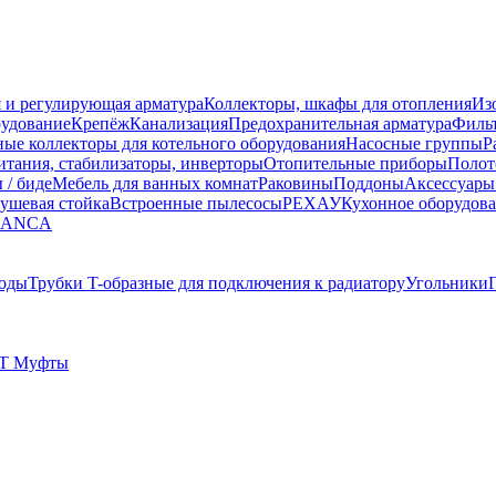
 и регулирующая арматура
Коллекторы, шкафы для отопления
Из
рудование
Крепёж
Канализация
Предохранительная арматура
Фильт
ные коллекторы для котельного оборудования
Насосные группы
Р
тания, стабилизаторы, инверторы
Отопительные приборы
Полот
 / биде
Мебель для ванных комнат
Раковины
Поддоны
Аксессуары
ушевая стойка
Встроенные пылесосы
РЕХАУ
Кухонное оборудов
LANCA
оды
Трубки T-образные для подключения к радиатору
Угольники
T Муфты