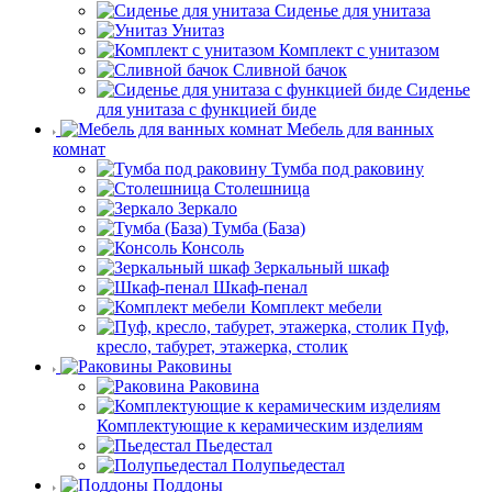
Сиденье для унитаза
Унитаз
Комплект с унитазом
Сливной бачок
Сиденье
для унитаза с функцией биде
Мебель для ванных
комнат
Тумба под раковину
Столешница
Зеркало
Тумба (База)
Консоль
Зеркальный шкаф
Шкаф-пенал
Комплект мебели
Пуф,
кресло, табурет, этажерка, столик
Раковины
Раковина
Комплектующие к керамическим изделиям
Пьедестал
Полупьедестал
Поддоны