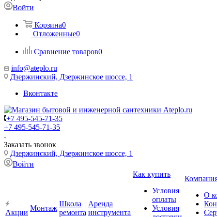
Войти
Корзина
0
Отложенные
0
Сравнение товаров
0
info@ateplo.ru
Дзержинский, Дзержинское шоссе, 1
Вконтакте
+7 495-545-71-35
+7 495-545-71-35
Заказать звонок
Дзержинский, Дзержинское шоссе, 1
Войти
Как купить
Компани
Условия
О к
оплаты
Школа
Аренда
Кон
Монтаж
Условия
Акции
ремонта
инструмента
Сер
доставки