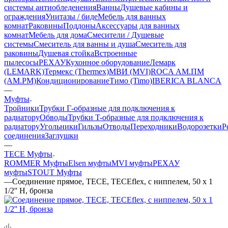
системы антиобледенения
Ванны
Душевые кабины и
ограждения
Унитазы / биде
Мебель для ванных
комнат
Раковины
Поддоны
Аксессуары для ванных
комнат
Мебель для дома
Смесители / Душевые
системы
Смеситель для ванны и душа
Смеситель для
раковины
Душевая стойка
Встроенные
пылесосы
РЕХАУ
Кухонное оборудование
Лемарк
(LEMARK)
Термекс (Thermex)
МВИ (MVI)
ROCA
АМ.ПМ
(AM.PM)
Кондиционирование
Тимо (Timo)
IBERICA BLANCA
—
Муфты
Тройники
Трубки Г-образные для подключения к
радиатору
Обводы
Трубки T-образные для подключения к
радиатору
Угольники
Гильзы
Отводы
Переходники
Водорозетки
Р
соединения
Заглушки
—
TECE Муфты
ROMMER Муфты
Elsen муфты
MVI муфты
РЕХАУ
муфты
STOUT Муфты
—
Соединение прямое, TECE, TECEflex, с ниппелем, 50 х 1
1/2'' Н, бронза