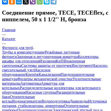
Соединение прямое, TECE, TECEflex, с
ниппелем, 50 х 1 1/2'' Н, бронза
Главная
—
Каталог
—
Фитинги для труб
Трубы и комплектующие
Резьбовые латунные
фитинги
Запорная и регулирующая арматура
Коллекторы,
шкафы для отопления
Изоляция
КиП
Инженерная
сантехника
Системы защиты от протечек
Инструмент
Насосно-
смесительный узел
Насосное
оборудование
Крепёж
Канализация
Предохранительная
арматура
Фильтры механической очистки
Уплотнительные
материалы
Автоматика
Арматура для
котельных
Распределительные коллекторы для котельного
оборудования
Насосные группы
Расширительные
баки
Отопительные
котлы
Водонагреватели
Водоподготовка
Дымоходы
Источники
питания, стабилизаторы, инверторы
Отопительные
приборы
Полотенцесушители
Электрический тёплый пол и