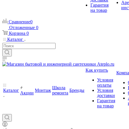
Аре
Гарантия
инс
на товар
Сравнение
0
Отложенные
0
Корзина
0
Каталог
Как купить
Компа
Условия
оплаты
Школа
Каталог
Монтаж
Бренды
Условия
Акции
ремонта
доставки
Гарантия
на товар