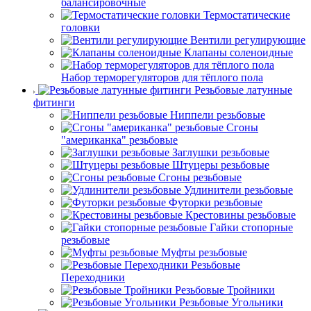
балансировочные
Термостатические
головки
Вентили регулирующие
Клапаны соленоидные
Набор терморегуляторов для тёплого пола
Резьбовые латунные
фитинги
Ниппели резьбовые
Сгоны
"американка" резьбовые
Заглушки резьбовые
Штуцеры резьбовые
Сгоны резьбовые
Удлинители резьбовые
Футорки резьбовые
Крестовины резьбовые
Гайки стопорные
резьбовые
Муфты резьбовые
Резьбовые
Переходники
Резьбовые Тройники
Резьбовые Угольники