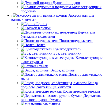
Душевой поддон
Комплектующие к
поддонам
Аксессуары для
ванных комнат
Ёршик
Крючок
Держатель
бумажных полотенец
Полотенцедержатель
Полка
Бумагодержатель
Бра, светильники
Комплектующие
к аксессуарам
Стакан
Ведра, корзины
Дозатор для жидкого
мыла
Блюда,
подносы, салфетницы, емкости
Косметические зеркала
Держатель
запасного рулона бумаги
Мыльница