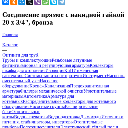
Соединение прямое с накидной гайкой
20 х 3/4", бронза
Главная
—
Каталог
—
Фитинги для труб
Трубы и комплектующие
Резьбовые латунные
фитинги
Запорная и регулирующая арматура
Коллекторы,
шкафы для отопления
Изоляция
КиП
Инженерная
сантехника
Системы защиты от протечек
Инструмент
Насосно-
смесительный узел
Насосное
оборудование
Крепёж
Канализация
Предохранительная
арматура
Фильтры механической очистки
Уплотнительные
материалы
Автоматика
Арматура для
котельных
Распределительные коллекторы для котельного
оборудования
Насосные группы
Расширительные
баки
Отопительные
котлы
Водонагреватели
Водоподготовка
Дымоходы
Источники
питания, стабилизаторы, инверторы
Отопительные
приборы
Полотенцесушители
Электрический тёплый пол и