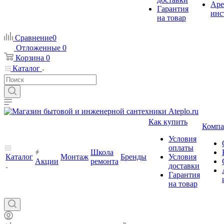
Аре
Гарантия
инс
на товар
Сравнение
0
Отложенные
0
Корзина
0
Каталог
Как купить
Компа
Условия
оплаты
Школа
Каталог
Монтаж
Бренды
Условия
Акции
ремонта
доставки
Гарантия
на товар