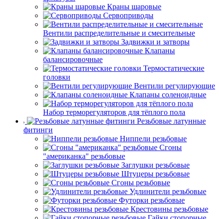
Краны шаровые
Сервоприводы
Вентили распределительные и смесительные
Задвижки и затворы
Клапаны
балансировочные
Термостатические
головки
Вентили регулирующие
Клапаны соленоидные
Набор терморегуляторов для тёплого пола
Резьбовые латунные
фитинги
Ниппели резьбовые
Сгоны
"американка" резьбовые
Заглушки резьбовые
Штуцеры резьбовые
Сгоны резьбовые
Удлинители резьбовые
Футорки резьбовые
Крестовины резьбовые
Гайки стопорные