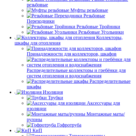
резьбовые
Муфты резьбовые
Резьбовые
Переходники
Резьбовые Тройники
Резьбовые Угольники
Коллекторы,
шкафы для отопления
Принадлежности для коллекторов, шкафов
Распределительные коллекторы и гребёнки для
систем отопления и водоснабжения
Распределительные
шкафы
Изоляция
Трубки
Аксессуары для
изоляции
Монтажные маты/
рулоны
Гофротруба
КиП
Термоманометры