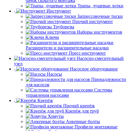
бачок скрытого монтажа
Трапы, душевые лотки
Инструмент
Запрессовочные тиски
Прочий инструмент
Труборезы
Наборы инструментов
Ключи
Расширители и расширительные насадки
Пресс-инструмент
Насосно-смесительный
узел
Насосное оборудование
Насосы
Принадлежности
для насосов
Системы
управления насосами
Крепёж
Прочий крепёж
Крепёж для труб
Хомуты
Анкерные болты
Профили монтажные