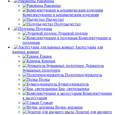
Раковины
Раковина
Комплектующие к керамическим изделиям
Пьедестал
Полупьедестал
Поддоны
Душевой поддон
Комплектующие к
поддонам
Аксессуары для
ванных комнат
Ёршик
Крючок
Держатель
бумажных полотенец
Полотенцедержатель
Полка
Бумагодержатель
Бра, светильники
Комплектующие
к аксессуарам
Стакан
Ведра, корзины
Дозатор для жидкого