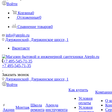
Войти
Корзина
0
Отложенные
0
Сравнение товаров
0
info@ateplo.ru
Дзержинский, Дзержинское шоссе, 1
Вконтакте
+7 495-545-71-35
+7 495-545-71-35
Заказать звонок
Дзержинский, Дзержинское шоссе, 1
Войти
Как купить
Компани
Условия
О к
оплаты
Школа
Аренда
Кон
Монтаж
Условия
Акции
ремонта
инструмента
Сер
доставки