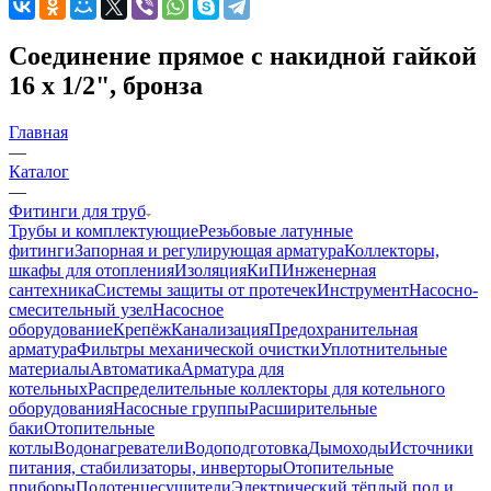
Соединение прямое с накидной гайкой
16 х 1/2", бронза
Главная
—
Каталог
—
Фитинги для труб
Трубы и комплектующие
Резьбовые латунные
фитинги
Запорная и регулирующая арматура
Коллекторы,
шкафы для отопления
Изоляция
КиП
Инженерная
сантехника
Системы защиты от протечек
Инструмент
Насосно-
смесительный узел
Насосное
оборудование
Крепёж
Канализация
Предохранительная
арматура
Фильтры механической очистки
Уплотнительные
материалы
Автоматика
Арматура для
котельных
Распределительные коллекторы для котельного
оборудования
Насосные группы
Расширительные
баки
Отопительные
котлы
Водонагреватели
Водоподготовка
Дымоходы
Источники
питания, стабилизаторы, инверторы
Отопительные
приборы
Полотенцесушители
Электрический тёплый пол и