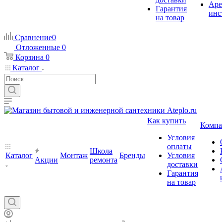
Аре
Гарантия
инс
на товар
Сравнение
0
Отложенные
0
Корзина
0
Каталог
Как купить
Компа
Условия
оплаты
Школа
Каталог
Монтаж
Бренды
Условия
Акции
ремонта
доставки
Гарантия
на товар