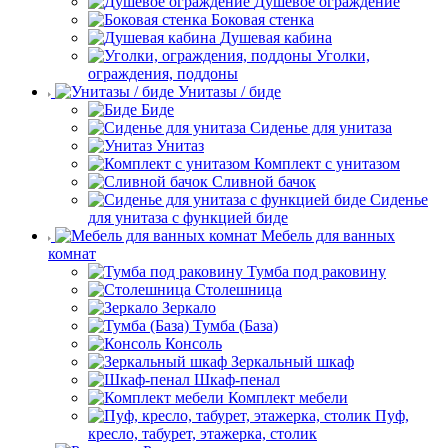
Душевое ограждение
Боковая стенка
Душевая кабина
Уголки,
ограждения, поддоны
Унитазы / биде
Биде
Сиденье для унитаза
Унитаз
Комплект с унитазом
Сливной бачок
Сиденье
для унитаза с функцией биде
Мебель для ванных
комнат
Тумба под раковину
Столешница
Зеркало
Тумба (База)
Консоль
Зеркальный шкаф
Шкаф-пенал
Комплект мебели
Пуф,
кресло, табурет, этажерка, столик