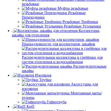
резьбовые
Муфты резьбовые
Резьбовые
Переходники
Резьбовые Тройники
Резьбовые Угольники
Коллекторы,
шкафы для отопления
Принадлежности для коллекторов, шкафов
Распределительные коллекторы и гребёнки для
систем отопления и водоснабжения
Распределительные
шкафы
Изоляция
Трубки
Аксессуары для
изоляции
Монтажные маты/
рулоны
Гофротруба
КиП
Термоманометры