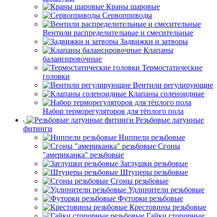
Краны шаровые
Сервоприводы
Вентили распределительные и смесительные
Задвижки и затворы
Клапаны
балансировочные
Термостатические
головки
Вентили регулирующие
Клапаны соленоидные
Набор терморегуляторов для тёплого пола
Резьбовые латунные
фитинги
Ниппели резьбовые
Сгоны
"американка" резьбовые
Заглушки резьбовые
Штуцеры резьбовые
Сгоны резьбовые
Удлинители резьбовые
Футорки резьбовые
Крестовины резьбовые
Гайки стопорные