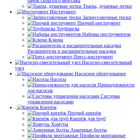
бачок скрытого монтажа
Трапы, душевые лотки
Инструмент
Запрессовочные тиски
Прочий инструмент
Труборезы
Наборы инструментов
Ключи
Расширители и расширительные насадки
Пресс-инструмент
Насосно-смесительный
узел
Насосное оборудование
Насосы
Принадлежности
для насосов
Системы
управления насосами
Крепёж
Прочий крепёж
Крепёж для труб
Хомуты
Анкерные болты
Профили монтажные