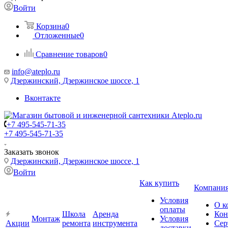
Войти
Корзина
0
Отложенные
0
Сравнение товаров
0
info@ateplo.ru
Дзержинский, Дзержинское шоссе, 1
Вконтакте
+7 495-545-71-35
+7 495-545-71-35
Заказать звонок
Дзержинский, Дзержинское шоссе, 1
Войти
Как купить
Компани
Условия
О к
оплаты
Школа
Аренда
Кон
Монтаж
Условия
Акции
ремонта
инструмента
Сер
доставки