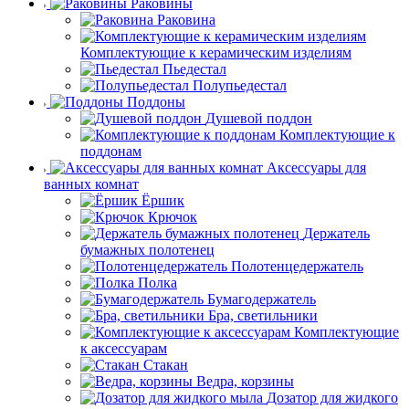
Раковины
Раковина
Комплектующие к керамическим изделиям
Пьедестал
Полупьедестал
Поддоны
Душевой поддон
Комплектующие к
поддонам
Аксессуары для
ванных комнат
Ёршик
Крючок
Держатель
бумажных полотенец
Полотенцедержатель
Полка
Бумагодержатель
Бра, светильники
Комплектующие
к аксессуарам
Стакан
Ведра, корзины
Дозатор для жидкого