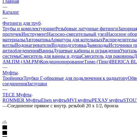
Главная
—
Каталог
—
Фитинги для труб
Трубы и комплектующие
Резьбовые латунные фитинги
Запорная
протечек
Инструмент
Насосно-смесительный узел
Насосное обо
материалы
Автоматика
Арматура для котельных
Распределитель
котлы
Водонагреватели
Водоподготовка
Дымоходы
Источники пи
антиобледенения
Ванны
Душевые кабины и ограждения
Унитазы
системы
Смеситель для ванны и душа
Смеситель для раковины
Д
АМ.ПМ (AM.PM)
Кондиционирование
Тимо (Timo)
IBERICA B
—
Муфты
Тройники
Трубки Г-образные для подключения к радиатору
Обв
соединения
Заглушки
—
TECE Муфты
ROMMER Муфты
Elsen муфты
MVI муфты
РЕХАУ муфты
STOU
—
Соединение прямое с внутр. резьбой 20 х 1/2, бронза