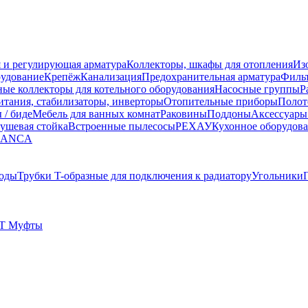
 и регулирующая арматура
Коллекторы, шкафы для отопления
Из
рудование
Крепёж
Канализация
Предохранительная арматура
Фильт
ные коллекторы для котельного оборудования
Насосные группы
Р
тания, стабилизаторы, инверторы
Отопительные приборы
Полот
 / биде
Мебель для ванных комнат
Раковины
Поддоны
Аксессуары
ушевая стойка
Встроенные пылесосы
РЕХАУ
Кухонное оборудов
LANCA
оды
Трубки T-образные для подключения к радиатору
Угольники
T Муфты