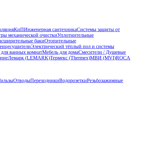
оляция
КиП
Инженерная сантехника
Системы защиты от
ры механической очистки
Уплотнительные
асширительные баки
Отопительные
енцесушители
Электрический тёплый пол и системы
 для ванных комнат
Мебель для дома
Смесители / Душевые
ание
Лемарк (LEMARK)
Термекс (Thermex)
МВИ (MVI)
ROCA
Гильзы
Отводы
Переходники
Водорозетки
Резьбозажимные