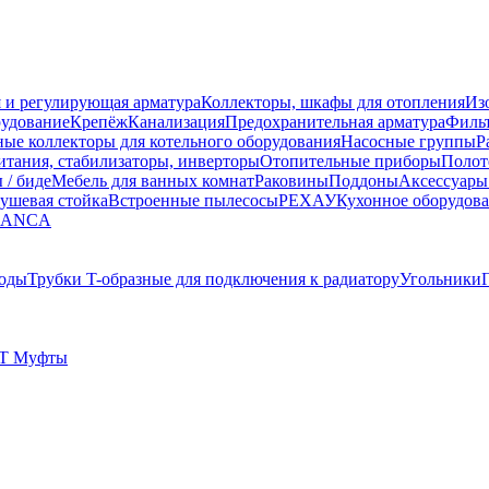
 и регулирующая арматура
Коллекторы, шкафы для отопления
Из
рудование
Крепёж
Канализация
Предохранительная арматура
Фильт
ные коллекторы для котельного оборудования
Насосные группы
Р
тания, стабилизаторы, инверторы
Отопительные приборы
Полот
 / биде
Мебель для ванных комнат
Раковины
Поддоны
Аксессуары
ушевая стойка
Встроенные пылесосы
РЕХАУ
Кухонное оборудов
LANCA
оды
Трубки T-образные для подключения к радиатору
Угольники
T Муфты