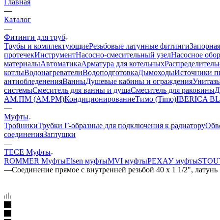
Главная
—
Каталог
—
Фитинги для труб
Трубы и комплектующие
Резьбовые латунные фитинги
Запорная
протечек
Инструмент
Насосно-смесительный узел
Насосное обо
материалы
Автоматика
Арматура для котельных
Распределитель
котлы
Водонагреватели
Водоподготовка
Дымоходы
Источники пи
антиобледенения
Ванны
Душевые кабины и ограждения
Унитазы
системы
Смеситель для ванны и душа
Смеситель для раковины
Д
АМ.ПМ (AM.PM)
Кондиционирование
Тимо (Timo)
IBERICA B
—
Муфты
Тройники
Трубки Г-образные для подключения к радиатору
Обв
соединения
Заглушки
—
TECE Муфты
ROMMER Муфты
Elsen муфты
MVI муфты
РЕХАУ муфты
STOU
—
Соединение прямое с внутренней резьбой 40 х 1 1/2", латунь