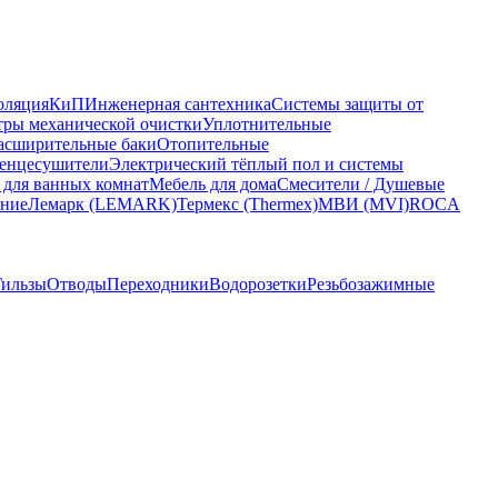
оляция
КиП
Инженерная сантехника
Системы защиты от
ры механической очистки
Уплотнительные
асширительные баки
Отопительные
енцесушители
Электрический тёплый пол и системы
 для ванных комнат
Мебель для дома
Смесители / Душевые
ание
Лемарк (LEMARK)
Термекс (Thermex)
МВИ (MVI)
ROCA
Гильзы
Отводы
Переходники
Водорозетки
Резьбозажимные