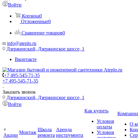
Войти
Корзина
0
Отложенные
0
Сравнение товаров
0
info@ateplo.ru
Дзержинский, Дзержинское шоссе, 1
Вконтакте
+7 495-545-71-35
+7 495-545-71-35
Заказать звонок
Дзержинский, Дзержинское шоссе, 1
Войти
Как купить
Компани
Условия
О к
оплаты
Школа
Аренда
Кон
Монтаж
Условия
Акции
ремонта
инструмента
Сер
доставки