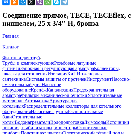
Соединение прямое, TECE, TECEflex, с
ниппелем, 25 х 3/4'' Н, бронза
Главная
—
Каталог
—
Фитинги для труб
Трубы и комплектующие
Резьбовые латунные
фитинги
Запорная и регулирующая арматура
Коллекторы,
шкафы для отопления
Изоляция
КиП
Инженерная
сантехника
Системы защиты от протечек
Инструмент
Насосно-
смесительный узел
Насосное
оборудование
Крепёж
Канализация
Предохранительная
арматура
Фильтры механической очистки
Уплотнительные
материалы
Автоматика
Арматура для
котельных
Распределительные коллекторы для котельного
оборудования
Насосные группы
Расширительные
баки
Отопительные
котлы
Водонагреватели
Водоподготовка
Дымоходы
Источники
питания, стабилизаторы, инверторы
Отопительные
приборы
Полотенцесушители
Электрический тёплый пол и