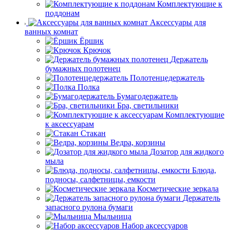
Комплектующие к
поддонам
Аксессуары для
ванных комнат
Ёршик
Крючок
Держатель
бумажных полотенец
Полотенцедержатель
Полка
Бумагодержатель
Бра, светильники
Комплектующие
к аксессуарам
Стакан
Ведра, корзины
Дозатор для жидкого
мыла
Блюда,
подносы, салфетницы, емкости
Косметические зеркала
Держатель
запасного рулона бумаги
Мыльница
Набор аксессуаров