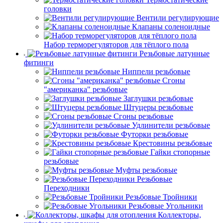
головки
Вентили регулирующие
Клапаны соленоидные
Набор терморегуляторов для тёплого пола
Резьбовые латунные
фитинги
Ниппели резьбовые
Сгоны
"американка" резьбовые
Заглушки резьбовые
Штуцеры резьбовые
Сгоны резьбовые
Удлинители резьбовые
Футорки резьбовые
Крестовины резьбовые
Гайки стопорные
резьбовые
Муфты резьбовые
Резьбовые
Переходники
Резьбовые Тройники
Резьбовые Угольники
Коллекторы,