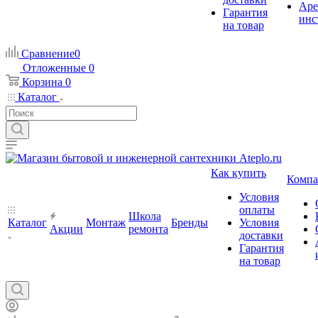
Аре
Гарантия
инс
на товар
Сравнение
0
Отложенные
0
Корзина
0
Каталог
Как купить
Компа
Условия
оплаты
Школа
Каталог
Монтаж
Бренды
Условия
Акции
ремонта
доставки
Гарантия
на товар