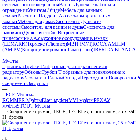
системы антиобледенения
Ванны
Душевые кабины и
ограждения
Унитазы / биде
Мебель для ванных
комнат
Раковины
Поддоны
Аксессуары для ванных
комнат
Мебель для дома
Смесители / Душевые
системы
Смеситель для ванны и душа
Смеситель для
раковины
Душевая стойка
Встроенные
пылесосы
РЕХАУ
Кухонное оборудование
Лемарк
(LEMARK)
Термекс (Thermex)
МВИ (MVI)
ROCA
АМ.ПМ
(AM.PM)
Кондиционирование
Тимо (Timo)
IBERICA BLANCA
—
Муфты
Тройники
Трубки Г-образные для подключения к
радиатору
Обводы
Трубки T-образные для подключения к
радиатору
Угольники
Гильзы
Отводы
Переходники
Водорозетки
Р
соединения
Заглушки
—
TECE Муфты
ROMMER Муфты
Elsen муфты
MVI муфты
РЕХАУ
муфты
STOUT Муфты
—
Соединение прямое, TECE, TECEflex, с ниппелем, 25 х 3/4''
Н, бронза