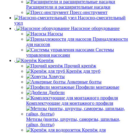
Расширители и расширительные насадки
Пресс-инструмент
Насосно-смесительный
узел
Насосное оборудование
Насосы
Принадлежности
для насосов
Системы
управления насосами
Крепёж
Прочий крепёж
Крепёж для труб
Хомуты
Анкерные болты
Профили монтажные
Дюбели
Комплектующие для монтажного профиля
Метизы (винты, шурупы, саморезы, шпильки,
гайки, болты)
Крепёж для