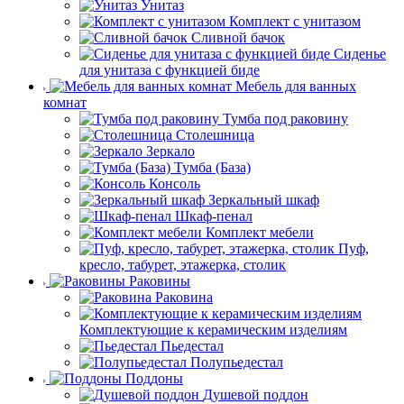
Унитаз
Комплект с унитазом
Сливной бачок
Сиденье
для унитаза с функцией биде
Мебель для ванных
комнат
Тумба под раковину
Столешница
Зеркало
Тумба (База)
Консоль
Зеркальный шкаф
Шкаф-пенал
Комплект мебели
Пуф,
кресло, табурет, этажерка, столик
Раковины
Раковина
Комплектующие к керамическим изделиям
Пьедестал
Полупьедестал
Поддоны
Душевой поддон