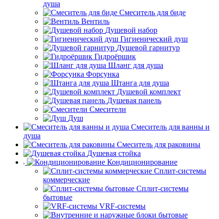
душа
Смеситель для биде
Вентиль
Душевой набор
Гигиенический душ
Душевой гарнитур
Гидроёршик
Шланг для душа
Форсунка
Штанга для душа
Душевой комплект
Душевая панель
Смесители
Душ
Смеситель для ванны и
душа
Смеситель для раковины
Душевая стойка
Кондиционирование
Сплит-системы
коммерческие
Сплит-системы
бытовые
VRF-системы