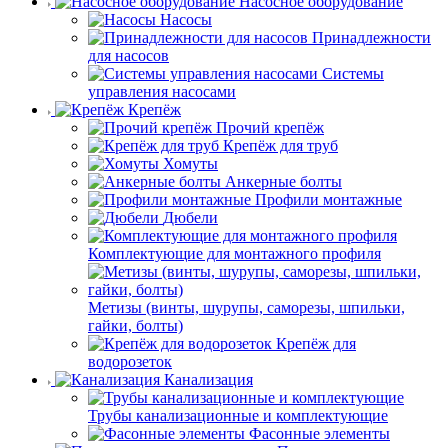
Насосное оборудование
Насосы
Принадлежности
для насосов
Системы
управления насосами
Крепёж
Прочий крепёж
Крепёж для труб
Хомуты
Анкерные болты
Профили монтажные
Дюбели
Комплектующие для монтажного профиля
Метизы (винты, шурупы, саморезы, шпильки,
гайки, болты)
Крепёж для
водорозеток
Канализация
Трубы канализационные и комплектующие
Фасонные элементы