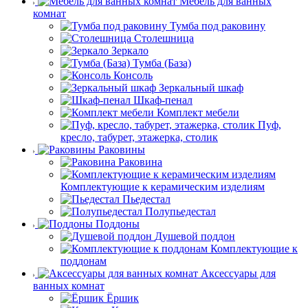
Мебель для ванных
комнат
Тумба под раковину
Столешница
Зеркало
Тумба (База)
Консоль
Зеркальный шкаф
Шкаф-пенал
Комплект мебели
Пуф,
кресло, табурет, этажерка, столик
Раковины
Раковина
Комплектующие к керамическим изделиям
Пьедестал
Полупьедестал
Поддоны
Душевой поддон
Комплектующие к
поддонам
Аксессуары для
ванных комнат
Ёршик