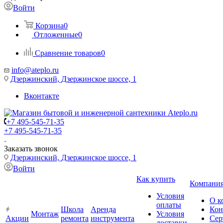
Войти
Корзина
0
Отложенные
0
Сравнение товаров
0
info@ateplo.ru
Дзержинский, Дзержинское шоссе, 1
Вконтакте
+7 495-545-71-35
+7 495-545-71-35
Заказать звонок
Дзержинский, Дзержинское шоссе, 1
Войти
Как купить
Компани
Условия
О к
оплаты
Школа
Аренда
Кон
Монтаж
Условия
Акции
ремонта
инструмента
Сер
доставки