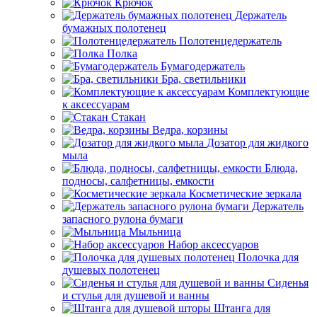
Крючок
Держатель
бумажных полотенец
Полотенцедержатель
Полка
Бумагодержатель
Бра, светильники
Комплектующие
к аксессуарам
Стакан
Ведра, корзины
Дозатор для жидкого
мыла
Блюда,
подносы, салфетницы, емкости
Косметические зеркала
Держатель
запасного рулона бумаги
Мыльница
Набор аксессуаров
Полочка для
душевых полотенец
Сиденья
и стулья для душевой и ванны
Штанга для