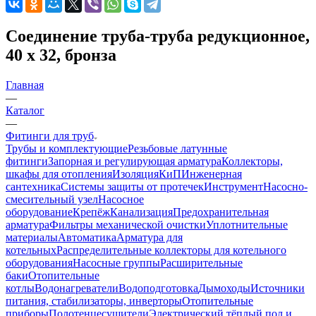
Соединение труба-труба редукционное,
40 х 32, бронза
Главная
—
Каталог
—
Фитинги для труб
Трубы и комплектующие
Резьбовые латунные
фитинги
Запорная и регулирующая арматура
Коллекторы,
шкафы для отопления
Изоляция
КиП
Инженерная
сантехника
Системы защиты от протечек
Инструмент
Насосно-
смесительный узел
Насосное
оборудование
Крепёж
Канализация
Предохранительная
арматура
Фильтры механической очистки
Уплотнительные
материалы
Автоматика
Арматура для
котельных
Распределительные коллекторы для котельного
оборудования
Насосные группы
Расширительные
баки
Отопительные
котлы
Водонагреватели
Водоподготовка
Дымоходы
Источники
питания, стабилизаторы, инверторы
Отопительные
приборы
Полотенцесушители
Электрический тёплый пол и