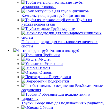
Трубы
металлопластиковые
Комплектующие для труб и фитингов
Трубы из
нержавеющей стали
Трубы медные
Гибкие подводки для санитарно-технических
систем
Фитинги для труб
Тройники
Муфты
Угольники
Гильзы
Отводы
Переходники
Водорозетки
Резьбозажимные
соединения
Трубки Г-образные для подключения к радиатору
Обводы