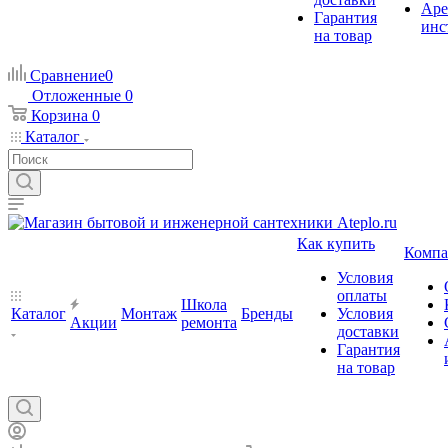
Аре
Гарантия
инс
на товар
Сравнение
0
Отложенные
0
Корзина
0
Каталог
Как купить
Компа
Условия
оплаты
Школа
Каталог
Монтаж
Бренды
Условия
Акции
ремонта
доставки
Гарантия
на товар