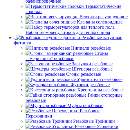
балансировочные
Термостатические
головки
Вентили регулирующие
Клапаны соленоидные
Набор терморегуляторов для тёплого пола
Резьбовые латунные
фитинги
Ниппели резьбовые
Сгоны
"американка" резьбовые
Заглушки резьбовые
Штуцеры резьбовые
Сгоны резьбовые
Удлинители резьбовые
Футорки резьбовые
Крестовины резьбовые
Гайки стопорные
резьбовые
Муфты резьбовые
Резьбовые
Переходники
Резьбовые Тройники
Резьбовые Угольники