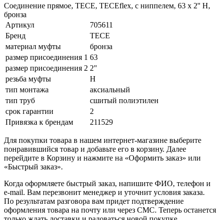
Соединение прямое, TECE, TECEflex, с ниппелем, 63 х 2'' Н,
бронза
Артикул
705611
Бренд
TECE
материал муфты
бронза
размер присоединения 1
63
размер присоединения 2
2"
резьба муфты
Н
тип монтажа
аксиальный
тип труб
сшитый полиэтилен
срок гарантии
2
Привязка к брендам
211529
Для покупки товара в нашем интернет-магазине выберите
понравившийся товар и добавьте его в корзину. Далее
перейдите в Корзину и нажмите на «Оформить заказ» или
«Быстрый заказ».
Когда оформляете быстрый заказ, напишите ФИО, телефон и
e-mail. Вам перезвонит менеджер и уточнит условия заказа.
По результатам разговора вам придет подтверждение
оформления товара на почту или через СМС. Теперь останется
только ждать доставки и радоваться новой покупке.