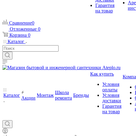
Аре
Гарантия
инс
на товар
Сравнение
0
Отложенные
0
Корзина
0
Каталог
Как купить
Компа
Условия
оплаты
Школа
Каталог
Монтаж
Бренды
Условия
Акции
ремонта
доставки
Гарантия
на товар