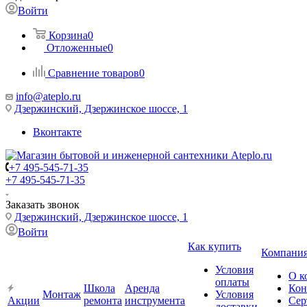
Войти
Корзина
0
Отложенные
0
Сравнение товаров
0
info@ateplo.ru
Дзержинский, Дзержинское шоссе, 1
Вконтакте
+7 495-545-71-35
+7 495-545-71-35
Заказать звонок
Дзержинский, Дзержинское шоссе, 1
Войти
Как купить
Компани
Условия
О к
оплаты
Школа
Аренда
Кон
Монтаж
Условия
Акции
ремонта
инструмента
Сер
доставки