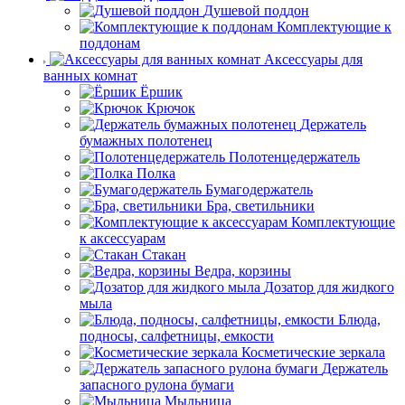
Душевой поддон
Комплектующие к
поддонам
Аксессуары для
ванных комнат
Ёршик
Крючок
Держатель
бумажных полотенец
Полотенцедержатель
Полка
Бумагодержатель
Бра, светильники
Комплектующие
к аксессуарам
Стакан
Ведра, корзины
Дозатор для жидкого
мыла
Блюда,
подносы, салфетницы, емкости
Косметические зеркала
Держатель
запасного рулона бумаги
Мыльница