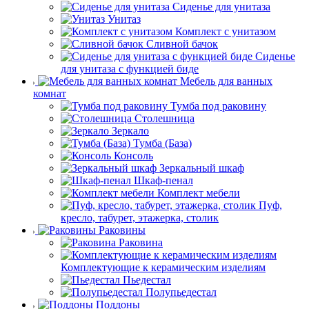
Сиденье для унитаза
Унитаз
Комплект с унитазом
Сливной бачок
Сиденье
для унитаза с функцией биде
Мебель для ванных
комнат
Тумба под раковину
Столешница
Зеркало
Тумба (База)
Консоль
Зеркальный шкаф
Шкаф-пенал
Комплект мебели
Пуф,
кресло, табурет, этажерка, столик
Раковины
Раковина
Комплектующие к керамическим изделиям
Пьедестал
Полупьедестал
Поддоны