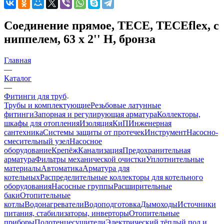
Соединение прямое, TECE, TECEflex, с
ниппелем, 63 х 2'' Н, бронза
Главная
—
Каталог
—
Фитинги для труб
Трубы и комплектующие
Резьбовые латунные
фитинги
Запорная и регулирующая арматура
Коллекторы,
шкафы для отопления
Изоляция
КиП
Инженерная
сантехника
Системы защиты от протечек
Инструмент
Насосно-
смесительный узел
Насосное
оборудование
Крепёж
Канализация
Предохранительная
арматура
Фильтры механической очистки
Уплотнительные
материалы
Автоматика
Арматура для
котельных
Распределительные коллекторы для котельного
оборудования
Насосные группы
Расширительные
баки
Отопительные
котлы
Водонагреватели
Водоподготовка
Дымоходы
Источники
питания, стабилизаторы, инверторы
Отопительные
приборы
Полотенцесушители
Электрический тёплый пол и