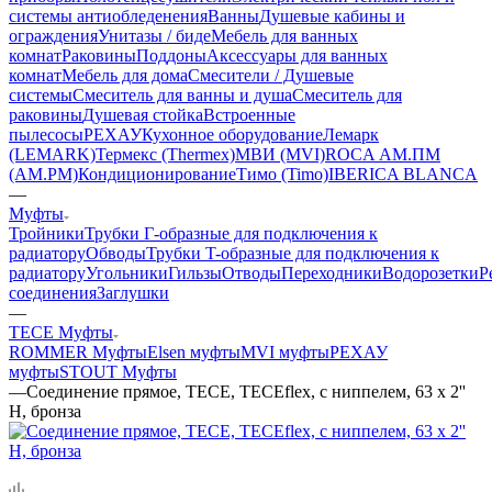
системы антиобледенения
Ванны
Душевые кабины и
ограждения
Унитазы / биде
Мебель для ванных
комнат
Раковины
Поддоны
Аксессуары для ванных
комнат
Мебель для дома
Смесители / Душевые
системы
Смеситель для ванны и душа
Смеситель для
раковины
Душевая стойка
Встроенные
пылесосы
РЕХАУ
Кухонное оборудование
Лемарк
(LEMARK)
Термекс (Thermex)
МВИ (MVI)
ROCA
АМ.ПМ
(AM.PM)
Кондиционирование
Тимо (Timo)
IBERICA BLANCA
—
Муфты
Тройники
Трубки Г-образные для подключения к
радиатору
Обводы
Трубки T-образные для подключения к
радиатору
Угольники
Гильзы
Отводы
Переходники
Водорозетки
Р
соединения
Заглушки
—
TECE Муфты
ROMMER Муфты
Elsen муфты
MVI муфты
РЕХАУ
муфты
STOUT Муфты
—
Соединение прямое, TECE, TECEflex, с ниппелем, 63 х 2''
Н, бронза