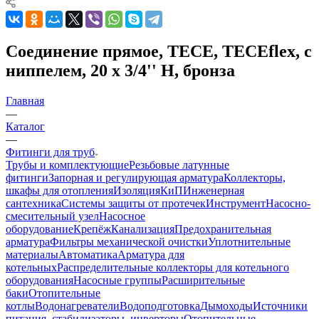
Соединение прямое, TECE, TECEflex, с
ниппелем, 20 х 3/4'' Н, бронза
Главная
—
Каталог
—
Фитинги для труб
Трубы и комплектующие
Резьбовые латунные
фитинги
Запорная и регулирующая арматура
Коллекторы,
шкафы для отопления
Изоляция
КиП
Инженерная
сантехника
Системы защиты от протечек
Инструмент
Насосно-
смесительный узел
Насосное
оборудование
Крепёж
Канализация
Предохранительная
арматура
Фильтры механической очистки
Уплотнительные
материалы
Автоматика
Арматура для
котельных
Распределительные коллекторы для котельного
оборудования
Насосные группы
Расширительные
баки
Отопительные
котлы
Водонагреватели
Водоподготовка
Дымоходы
Источники
питания, стабилизаторы, инверторы
Отопительные