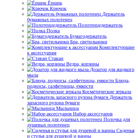
Ёршик
Крючок
Держатель
бумажных полотенец
Полотенцедержатель
Полка
Бумагодержатель
Бра, светильники
Комплектующие
к аксессуарам
Стакан
Ведра, корзины
Дозатор для жидкого
мыла
Блюда,
подносы, салфетницы, емкости
Косметические зеркала
Держатель
запасного рулона бумаги
Мыльница
Набор аксессуаров
Полочка для
душевых полотенец
Сиденья
и стулья для душевой и ванны