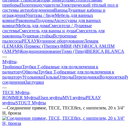
приборы
Полотенцесушители
Электрический тёплый пол и
системы антиобледенения
Ванны
Душевые кабины и
ограждения
Унитазы / биде
Мебель для ванных
комнат
Раковины
Поддоны
Аксессуары для ванных
комнат
Мебель для дома
Смесители / Душевые
системы
Смеситель для ванны и душа
Смеситель для
раковины
Душевая стойка
Встроенные
пылесосы
РЕХАУ
Кухонное оборудование
Лемарк
(LEMARK)
Термекс (Thermex)
МВИ (MVI)
ROCA
АМ.ПМ
(AM.PM)
Кондиционирование
Тимо (Timo)
IBERICA BLANCA
—
Муфты
Тройники
Трубки Г-образные для подключения к
радиатору
Обводы
Трубки T-образные для подключения к
радиатору
Угольники
Гильзы
Отводы
Переходники
Водорозетки
Р
соединения
Заглушки
—
TECE Муфты
ROMMER Муфты
Elsen муфты
MVI муфты
РЕХАУ
муфты
STOUT Муфты
—
Соединение прямое, TECE, TECEflex, с ниппелем, 20 х 3/4''
Н, бронза