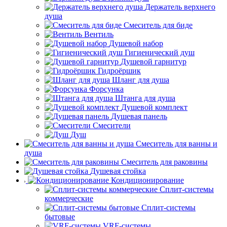
Держатель верхнего
душа
Смеситель для биде
Вентиль
Душевой набор
Гигиенический душ
Душевой гарнитур
Гидроёршик
Шланг для душа
Форсунка
Штанга для душа
Душевой комплект
Душевая панель
Смесители
Душ
Смеситель для ванны и
душа
Смеситель для раковины
Душевая стойка
Кондиционирование
Сплит-системы
коммерческие
Сплит-системы
бытовые
VRF-системы