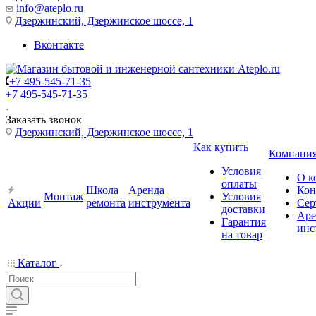
info@ateplo.ru
Дзержинский, Дзержинское шоссе, 1
Вконтакте
+7 495-545-71-35
+7 495-545-71-35
Заказать звонок
Дзержинский, Дзержинское шоссе, 1
Как купить
Компани
Условия
О к
оплаты
Школа
Аренда
Кон
Монтаж
Условия
Акции
ремонта
инструмента
Сер
доставки
Аре
Гарантия
инс
на товар
Каталог