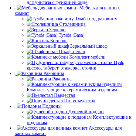
для унитаза с функцией биде
Мебель для ванных
комнат
Тумба под раковину
Столешница
Зеркало
Тумба (База)
Консоль
Зеркальный шкаф
Шкаф-пенал
Комплект мебели
Пуф,
кресло, табурет, этажерка, столик
Раковины
Раковина
Комплектующие к керамическим изделиям
Пьедестал
Полупьедестал
Поддоны
Душевой поддон
Комплектующие к
поддонам
Аксессуары для
ванных комнат