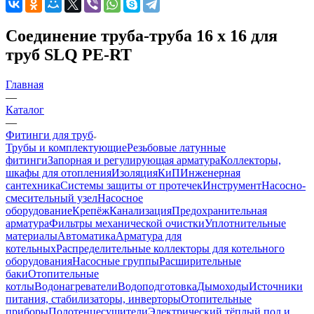
Соединение труба-труба 16 х 16 для
труб SLQ PE-RT
Главная
—
Каталог
—
Фитинги для труб
Трубы и комплектующие
Резьбовые латунные
фитинги
Запорная и регулирующая арматура
Коллекторы,
шкафы для отопления
Изоляция
КиП
Инженерная
сантехника
Системы защиты от протечек
Инструмент
Насосно-
смесительный узел
Насосное
оборудование
Крепёж
Канализация
Предохранительная
арматура
Фильтры механической очистки
Уплотнительные
материалы
Автоматика
Арматура для
котельных
Распределительные коллекторы для котельного
оборудования
Насосные группы
Расширительные
баки
Отопительные
котлы
Водонагреватели
Водоподготовка
Дымоходы
Источники
питания, стабилизаторы, инверторы
Отопительные
приборы
Полотенцесушители
Электрический тёплый пол и