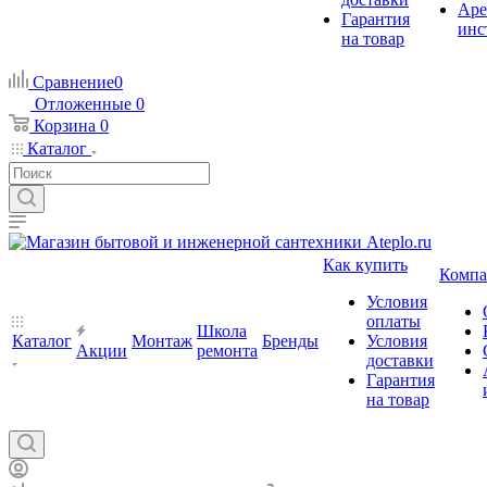
Аре
Гарантия
инс
на товар
Сравнение
0
Отложенные
0
Корзина
0
Каталог
Как купить
Компа
Условия
оплаты
Школа
Каталог
Монтаж
Бренды
Условия
Акции
ремонта
доставки
Гарантия
на товар