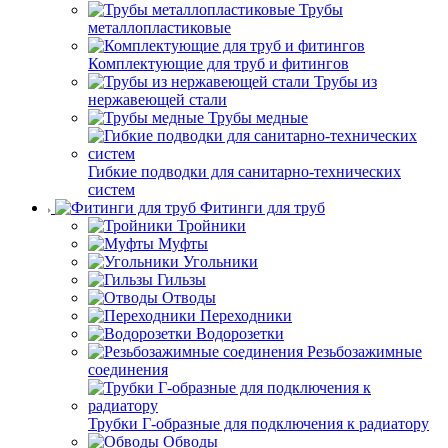
Трубы
металлопластиковые
Комплектующие для труб и фитингов
Трубы из
нержавеющей стали
Трубы медные
Гибкие подводки для санитарно-технических
систем
Фитинги для труб
Тройники
Муфты
Угольники
Гильзы
Отводы
Переходники
Водорозетки
Резьбозажимные
соединения
Трубки Г-образные для подключения к радиатору
Обводы