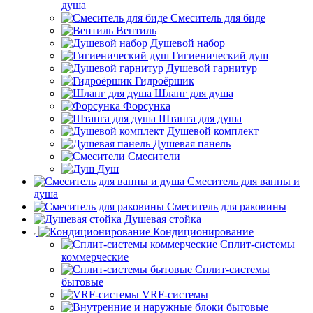
душа
Смеситель для биде
Вентиль
Душевой набор
Гигиенический душ
Душевой гарнитур
Гидроёршик
Шланг для душа
Форсунка
Штанга для душа
Душевой комплект
Душевая панель
Смесители
Душ
Смеситель для ванны и
душа
Смеситель для раковины
Душевая стойка
Кондиционирование
Сплит-системы
коммерческие
Сплит-системы
бытовые
VRF-системы