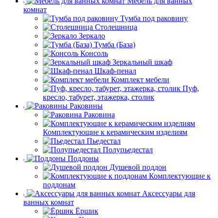
Мебель для ванных
комнат
Тумба под раковину
Столешница
Зеркало
Тумба (База)
Консоль
Зеркальный шкаф
Шкаф-пенал
Комплект мебели
Пуф,
кресло, табурет, этажерка, столик
Раковины
Раковина
Комплектующие к керамическим изделиям
Пьедестал
Полупьедестал
Поддоны
Душевой поддон
Комплектующие к
поддонам
Аксессуары для
ванных комнат
Ёршик