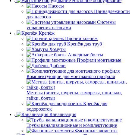
Насосное оборудование
Насосы
Принадлежности
для насосов
Системы
управления насосами
Крепёж
Прочий крепёж
Крепёж для труб
Хомуты
Анкерные болты
Профили монтажные
Дюбели
Комплектующие для монтажного профиля
Метизы (винты, шурупы, саморезы, шпильки,
гайки, болты)
Крепёж для
водорозеток
Канализация
Трубы канализационные и комплектующие
Фасонные элементы