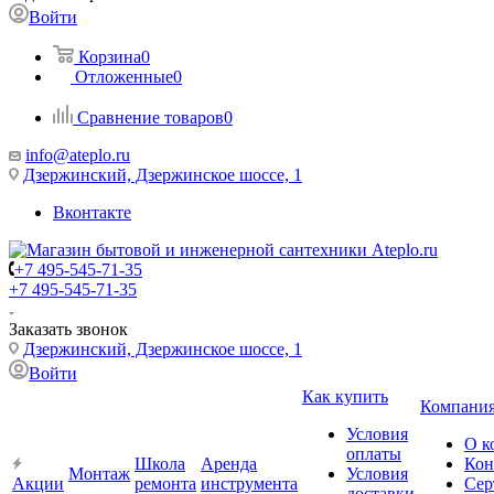
Войти
Корзина
0
Отложенные
0
Сравнение товаров
0
info@ateplo.ru
Дзержинский, Дзержинское шоссе, 1
Вконтакте
+7 495-545-71-35
+7 495-545-71-35
Заказать звонок
Дзержинский, Дзержинское шоссе, 1
Войти
Как купить
Компани
Условия
О к
оплаты
Школа
Аренда
Кон
Монтаж
Условия
Акции
ремонта
инструмента
Сер
доставки