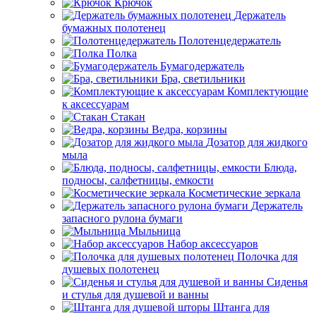
Крючок
Держатель
бумажных полотенец
Полотенцедержатель
Полка
Бумагодержатель
Бра, светильники
Комплектующие
к аксессуарам
Стакан
Ведра, корзины
Дозатор для жидкого
мыла
Блюда,
подносы, салфетницы, емкости
Косметические зеркала
Держатель
запасного рулона бумаги
Мыльница
Набор аксессуаров
Полочка для
душевых полотенец
Сиденья
и стулья для душевой и ванны
Штанга для