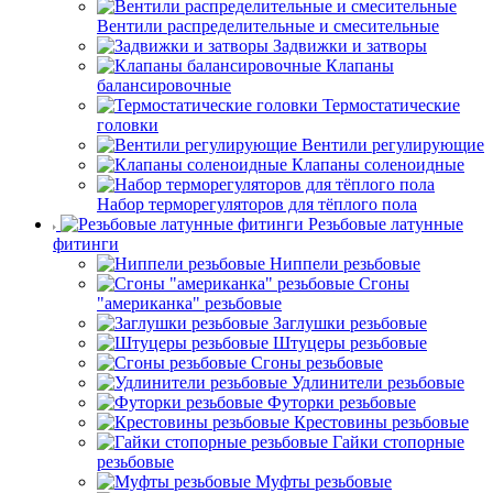
Вентили распределительные и смесительные
Задвижки и затворы
Клапаны
балансировочные
Термостатические
головки
Вентили регулирующие
Клапаны соленоидные
Набор терморегуляторов для тёплого пола
Резьбовые латунные
фитинги
Ниппели резьбовые
Сгоны
"американка" резьбовые
Заглушки резьбовые
Штуцеры резьбовые
Сгоны резьбовые
Удлинители резьбовые
Футорки резьбовые
Крестовины резьбовые
Гайки стопорные
резьбовые
Муфты резьбовые