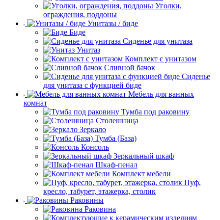
Уголки,
ограждения, поддоны
Унитазы / биде
Биде
Сиденье для унитаза
Унитаз
Комплект с унитазом
Сливной бачок
Сиденье
для унитаза с функцией биде
Мебель для ванных
комнат
Тумба под раковину
Столешница
Зеркало
Тумба (База)
Консоль
Зеркальный шкаф
Шкаф-пенал
Комплект мебели
Пуф,
кресло, табурет, этажерка, столик
Раковины
Раковина