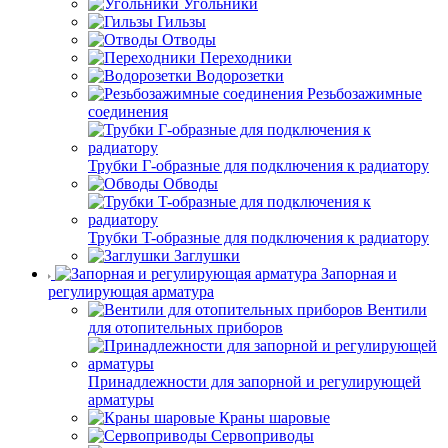
Угольники
Гильзы
Отводы
Переходники
Водорозетки
Резьбозажимные
соединения
Трубки Г-образные для подключения к радиатору
Обводы
Трубки T-образные для подключения к радиатору
Заглушки
Запорная и
регулирующая арматура
Вентили
для отопительных приборов
Принадлежности для запорной и регулирующей
арматуры
Краны шаровые
Сервоприводы