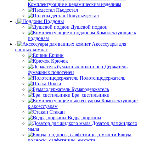
Комплектующие к керамическим изделиям
Пьедестал
Полупьедестал
Поддоны
Душевой поддон
Комплектующие к
поддонам
Аксессуары для
ванных комнат
Ёршик
Крючок
Держатель
бумажных полотенец
Полотенцедержатель
Полка
Бумагодержатель
Бра, светильники
Комплектующие
к аксессуарам
Стакан
Ведра, корзины
Дозатор для жидкого
мыла
Блюда,
подносы, салфетницы, емкости