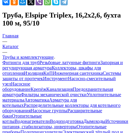
Труба, Elspipe Triplex, 16,2x2,6, бухта
100 м, 95/10
Главная
—
Каталог
—
Трубы и комплектующие
Фитинги для труб
Резьбовые латунные фитинги
Запорная и
регулирующая арматура
Коллекторы, шкафы для
отопления
Изоляция
КиП
Инженерная сантехника
Системы
защиты от протечек
Инструмент
Насосно-смесительный
узел
Насосное
оборудование
Крепёж
Канализация
Предохранительная
арматура
Фильтры механической очистки
Уплотнительные
материалы
Автоматика
Арматура для
котельных
Распределительные коллекторы для котельного
оборудования
Насосные группы
Расширительные
баки
Отопительные
котлы
Водонагреватели
Водоподготовка
Дымоходы
Источники
питания, стабилизаторы, инверторы
Отопительные
приборы
Полотенцесушители
Электрический тёплый пол и