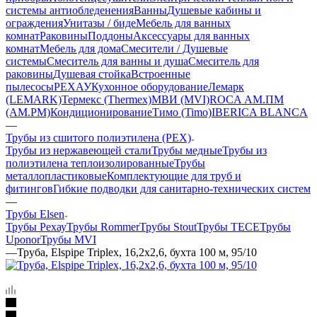
системы антиобледенения
Ванны
Душевые кабины и
ограждения
Унитазы / биде
Мебель для ванных
комнат
Раковины
Поддоны
Аксессуары для ванных
комнат
Мебель для дома
Смесители / Душевые
системы
Смеситель для ванны и душа
Смеситель для
раковины
Душевая стойка
Встроенные
пылесосы
РЕХАУ
Кухонное оборудование
Лемарк
(LEMARK)
Термекс (Thermex)
МВИ (MVI)
ROCA
АМ.ПМ
(AM.PM)
Кондиционирование
Тимо (Timo)
IBERICA BLANCA
—
Трубы из сшитого полиэтилена (PEX)
Трубы из нержавеющей стали
Трубы медные
Трубы из
полиэтилена теплоизолированные
Трубы
металлопластиковые
Комплектующие для труб и
фитингов
Гибкие подводки для санитарно-технических систем
—
Трубы Elsen
Трубы Рехау
Трубы Rommer
Трубы Stout
Трубы TECE
Трубы
Uponor
Трубы MVI
—
Труба, Elspipe Triplex, 16,2x2,6, бухта 100 м, 95/10