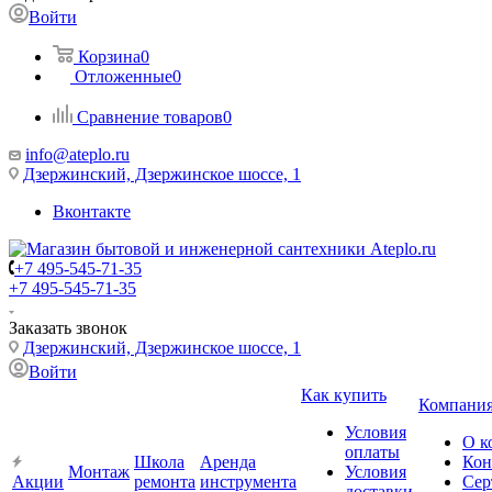
Войти
Корзина
0
Отложенные
0
Сравнение товаров
0
info@ateplo.ru
Дзержинский, Дзержинское шоссе, 1
Вконтакте
+7 495-545-71-35
+7 495-545-71-35
Заказать звонок
Дзержинский, Дзержинское шоссе, 1
Войти
Как купить
Компани
Условия
О к
оплаты
Школа
Аренда
Кон
Монтаж
Условия
Акции
ремонта
инструмента
Сер
доставки