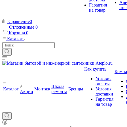
Аре
Гарантия
инс
на товар
Сравнение
0
Отложенные
0
Корзина
0
Каталог
Как купить
Компа
Условия
оплаты
Школа
Каталог
Монтаж
Бренды
Условия
Акции
ремонта
доставки
Гарантия
на товар