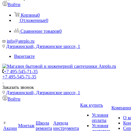
Войти
Корзина
0
Отложенные
0
Сравнение товаров
0
info@ateplo.ru
Дзержинский, Дзержинское шоссе, 1
Вконтакте
+7 495-545-71-35
+7 495-545-71-35
Заказать звонок
Дзержинский, Дзержинское шоссе, 1
Войти
Как купить
Компани
Условия
О к
оплаты
Школа
Аренда
Кон
Монтаж
Условия
Акции
ремонта
инструмента
Сер
доставки