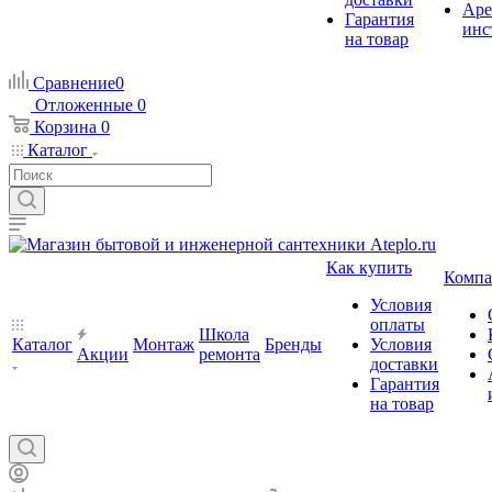
Аре
Гарантия
инс
на товар
Сравнение
0
Отложенные
0
Корзина
0
Каталог
Как купить
Компа
Условия
оплаты
Школа
Каталог
Монтаж
Бренды
Условия
Акции
ремонта
доставки
Гарантия
на товар