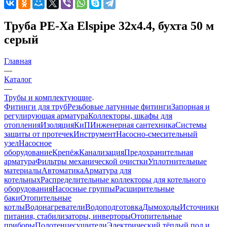
Труба PE-Xa Elspipe 32x4.4, бухта 50 м
серый
Главная
—
Каталог
—
Трубы и комплектующие
Фитинги для труб
Резьбовые латунные фитинги
Запорная и
регулирующая арматура
Коллекторы, шкафы для
отопления
Изоляция
КиП
Инженерная сантехника
Системы
защиты от протечек
Инструмент
Насосно-смесительный
узел
Насосное
оборудование
Крепёж
Канализация
Предохранительная
арматура
Фильтры механической очистки
Уплотнительные
материалы
Автоматика
Арматура для
котельных
Распределительные коллекторы для котельного
оборудования
Насосные группы
Расширительные
баки
Отопительные
котлы
Водонагреватели
Водоподготовка
Дымоходы
Источники
питания, стабилизаторы, инверторы
Отопительные
приборы
Полотенцесушители
Электрический тёплый пол и