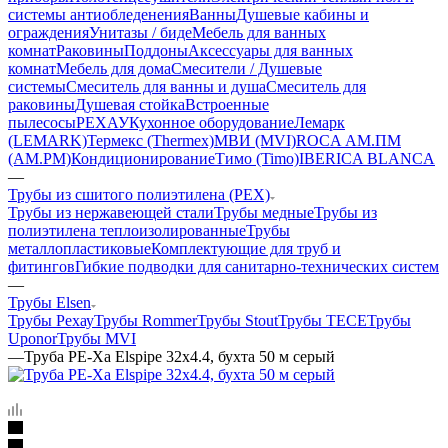
системы антиобледенения
Ванны
Душевые кабины и
ограждения
Унитазы / биде
Мебель для ванных
комнат
Раковины
Поддоны
Аксессуары для ванных
комнат
Мебель для дома
Смесители / Душевые
системы
Смеситель для ванны и душа
Смеситель для
раковины
Душевая стойка
Встроенные
пылесосы
РЕХАУ
Кухонное оборудование
Лемарк
(LEMARK)
Термекс (Thermex)
МВИ (MVI)
ROCA
АМ.ПМ
(AM.PM)
Кондиционирование
Тимо (Timo)
IBERICA BLANCA
—
Трубы из сшитого полиэтилена (PEX)
Трубы из нержавеющей стали
Трубы медные
Трубы из
полиэтилена теплоизолированные
Трубы
металлопластиковые
Комплектующие для труб и
фитингов
Гибкие подводки для санитарно-технических систем
—
Трубы Elsen
Трубы Рехау
Трубы Rommer
Трубы Stout
Трубы TECE
Трубы
Uponor
Трубы MVI
—
Труба PE-Xa Elspipe 32x4.4, бухта 50 м серый