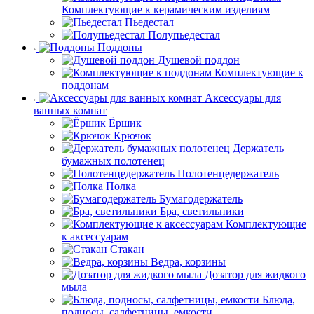
Комплектующие к керамическим изделиям
Пьедестал
Полупьедестал
Поддоны
Душевой поддон
Комплектующие к
поддонам
Аксессуары для
ванных комнат
Ёршик
Крючок
Держатель
бумажных полотенец
Полотенцедержатель
Полка
Бумагодержатель
Бра, светильники
Комплектующие
к аксессуарам
Стакан
Ведра, корзины
Дозатор для жидкого
мыла
Блюда,
подносы, салфетницы, емкости