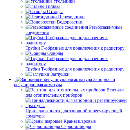
Угольники
Гильзы
Отводы
Переходники
Водорозетки
Резьбозажимные
соединения
Трубки Г-образные для подключения к радиатору
Обводы
Трубки T-образные для подключения к радиатору
Заглушки
Запорная и
регулирующая арматура
Вентили
для отопительных приборов
Принадлежности для запорной и регулирующей
арматуры
Краны шаровые
Сервоприводы