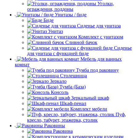
Уголки,
ограждения, поддоны
Унитазы / биде
Биде
Сиденье для унитаза
Унитаз
Комплект с унитазом
Сливной бачок
Сиденье
для унитаза с функцией биде
Мебель для ванных
комнат
Тумба под раковину
Столешница
Зеркало
Тумба (База)
Консоль
Зеркальный шкаф
Шкаф-пенал
Комплект мебели
Пуф,
кресло, табурет, этажерка, столик
Раковины
Раковина