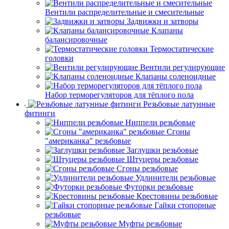
Вентили распределительные и смесительные
Задвижки и затворы
Клапаны
балансировочные
Термостатические
головки
Вентили регулирующие
Клапаны соленоидные
Набор терморегуляторов для тёплого пола
Резьбовые латунные
фитинги
Ниппели резьбовые
Сгоны
"американка" резьбовые
Заглушки резьбовые
Штуцеры резьбовые
Сгоны резьбовые
Удлинители резьбовые
Футорки резьбовые
Крестовины резьбовые
Гайки стопорные
резьбовые
Муфты резьбовые