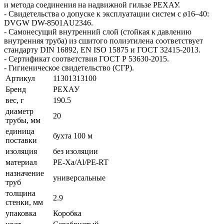
и метода соединения на надвижной гильзе РЕХАУ.
- Свидетельства о допуске к эксплуатации систем с ø16–40:
DVGW DW-8501AU2346.
- Самонесущий внутренний слой (стойкая к давлению
внутренняя труба) из сшитого полиэтилена соответ­ствует
стандарту DIN 16892, EN ISO 15875 и ГОСТ 32415-2013.
- Сертификат соответствия ГОСТ Р 53630-2015.
- Гигиеническое свидетельство (СГР).
Артикул
11301313100
Бренд
РЕХАУ
вес, г
190.5
диаметр
20
трубы, мм
единица
бухта 100 м
поставки
изоляция
без изоляции
материал
PE-Xa/Al/PE-RT
назначение
универсальные
труб
толщина
2.9
стенки, мм
упаковка
Коробка