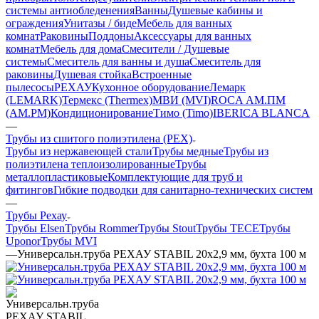
системы антиобледенения
Ванны
Душевые кабины и
ограждения
Унитазы / биде
Мебель для ванных
комнат
Раковины
Поддоны
Аксессуары для ванных
комнат
Мебель для дома
Смесители / Душевые
системы
Смеситель для ванны и душа
Смеситель для
раковины
Душевая стойка
Встроенные
пылесосы
РЕХАУ
Кухонное оборудование
Лемарк
(LEMARK)
Термекс (Thermex)
МВИ (MVI)
ROCA
АМ.ПМ
(AM.PM)
Кондиционирование
Тимо (Timo)
IBERICA BLANCA
—
Трубы из сшитого полиэтилена (PEX)
Трубы из нержавеющей стали
Трубы медные
Трубы из
полиэтилена теплоизолированные
Трубы
металлопластиковые
Комплектующие для труб и
фитингов
Гибкие подводки для санитарно-технических систем
—
Трубы Рехау
Трубы Elsen
Трубы Rommer
Трубы Stout
Трубы TECE
Трубы
Uponor
Трубы MVI
—
Универсальн.труба РЕХАУ STABIL 20х2,9 мм, бухта 100 м