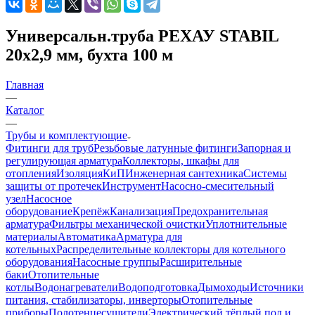
Универсальн.труба РЕХАУ STABIL
20х2,9 мм, бухта 100 м
Главная
—
Каталог
—
Трубы и комплектующие
Фитинги для труб
Резьбовые латунные фитинги
Запорная и
регулирующая арматура
Коллекторы, шкафы для
отопления
Изоляция
КиП
Инженерная сантехника
Системы
защиты от протечек
Инструмент
Насосно-смесительный
узел
Насосное
оборудование
Крепёж
Канализация
Предохранительная
арматура
Фильтры механической очистки
Уплотнительные
материалы
Автоматика
Арматура для
котельных
Распределительные коллекторы для котельного
оборудования
Насосные группы
Расширительные
баки
Отопительные
котлы
Водонагреватели
Водоподготовка
Дымоходы
Источники
питания, стабилизаторы, инверторы
Отопительные
приборы
Полотенцесушители
Электрический тёплый пол и