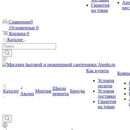
Аре
Гарантия
инс
на товар
Сравнение
0
Отложенные
0
Корзина
0
Каталог
Как купить
Компа
Условия
оплаты
Школа
Каталог
Монтаж
Бренды
Условия
Акции
ремонта
доставки
Гарантия
на товар