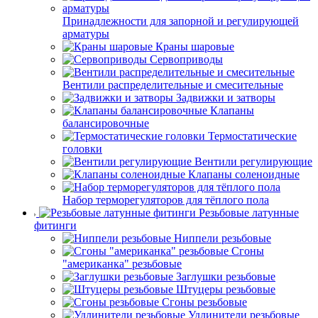
Принадлежности для запорной и регулирующей
арматуры
Краны шаровые
Сервоприводы
Вентили распределительные и смесительные
Задвижки и затворы
Клапаны
балансировочные
Термостатические
головки
Вентили регулирующие
Клапаны соленоидные
Набор терморегуляторов для тёплого пола
Резьбовые латунные
фитинги
Ниппели резьбовые
Сгоны
"американка" резьбовые
Заглушки резьбовые
Штуцеры резьбовые
Сгоны резьбовые
Удлинители резьбовые