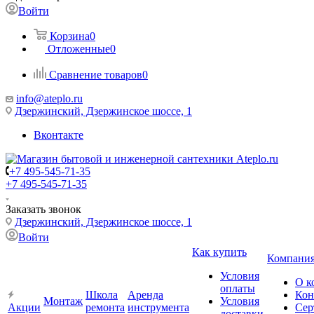
Войти
Корзина
0
Отложенные
0
Сравнение товаров
0
info@ateplo.ru
Дзержинский, Дзержинское шоссе, 1
Вконтакте
+7 495-545-71-35
+7 495-545-71-35
Заказать звонок
Дзержинский, Дзержинское шоссе, 1
Войти
Как купить
Компани
Условия
О к
оплаты
Школа
Аренда
Кон
Монтаж
Условия
Акции
ремонта
инструмента
Сер
доставки