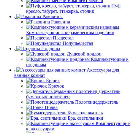
Комплект мебели
Пуф,
кресло, табурет, этажерка, столик
Раковины
Раковина
Комплектующие к керамическим изделиям
Пьедестал
Полупьедестал
Поддоны
Душевой поддон
Комплектующие к
поддонам
Аксессуары для
ванных комнат
Ёршик
Крючок
Держатель
бумажных полотенец
Полотенцедержатель
Полка
Бумагодержатель
Бра, светильники
Комплектующие
к аксессуарам