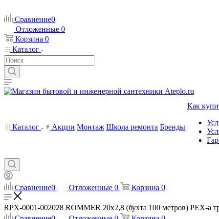
Сравнение
0
Отложенные
0
Корзина
0
Каталог
Как купи
Усл
Каталог
Акции
Монтаж
Школа ремонта
Бренды
Усл
Гар
Сравнение
0
Отложенные
0
Корзина
0
RPX-0001-002028 ROMMER 20х2,8 (бухта 100 метров) PEX-a труб
Сравнение
0
Отложенные
0
Корзина
0