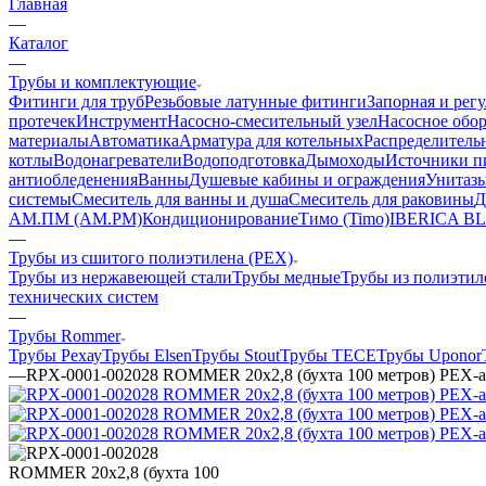
Главная
—
Каталог
—
Трубы и комплектующие
Фитинги для труб
Резьбовые латунные фитинги
Запорная и рег
протечек
Инструмент
Насосно-смесительный узел
Насосное обо
материалы
Автоматика
Арматура для котельных
Распределитель
котлы
Водонагреватели
Водоподготовка
Дымоходы
Источники пи
антиобледенения
Ванны
Душевые кабины и ограждения
Унитазы
системы
Смеситель для ванны и душа
Смеситель для раковины
Д
АМ.ПМ (AM.PM)
Кондиционирование
Тимо (Timo)
IBERICA B
—
Трубы из сшитого полиэтилена (PEX)
Трубы из нержавеющей стали
Трубы медные
Трубы из полиэтил
технических систем
—
Трубы Rommer
Трубы Рехау
Трубы Elsen
Трубы Stout
Трубы TECE
Трубы Uponor
—
RPX-0001-002028 ROMMER 20х2,8 (бухта 100 метров) PEX-a 