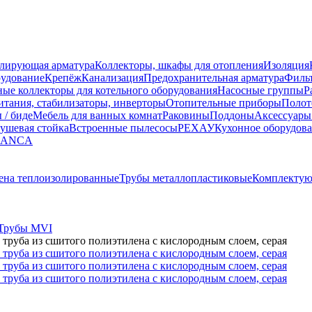
улирующая арматура
Коллекторы, шкафы для отопления
Изоляция
рудование
Крепёж
Канализация
Предохранительная арматура
Фильт
ные коллекторы для котельного оборудования
Насосные группы
Р
тания, стабилизаторы, инверторы
Отопительные приборы
Полот
 / биде
Мебель для ванных комнат
Раковины
Поддоны
Аксессуары
ушевая стойка
Встроенные пылесосы
РЕХАУ
Кухонное оборудов
LANCA
ена теплоизолированные
Трубы металлопластиковые
Комплектую
Трубы MVI
труба из сшитого полиэтилена с кислородным слоем, серая