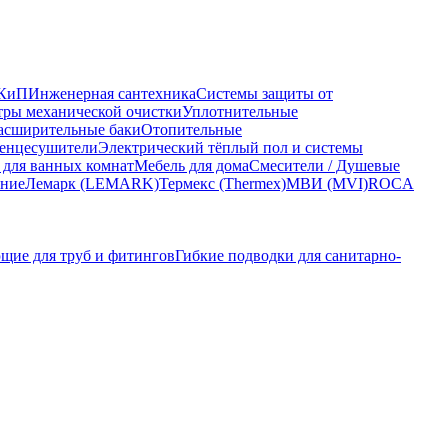
КиП
Инженерная сантехника
Системы защиты от
ры механической очистки
Уплотнительные
асширительные баки
Отопительные
енцесушители
Электрический тёплый пол и системы
 для ванных комнат
Мебель для дома
Смесители / Душевые
ание
Лемарк (LEMARK)
Термекс (Thermex)
МВИ (MVI)
ROCA
щие для труб и фитингов
Гибкие подводки для санитарно-