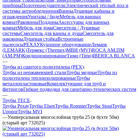
приборы
Полотенцесушители
Электрический тёплый пол и
системы антиобледенения
Ванны
Душевые кабины и
ограждения
Унитазы / биде
Мебель для ванных
комнат
Раковины
Поддоны
Аксессуары для ванных
комнат
Мебель для дома
Смесители / Душевые
системы
Смеситель для ванны и душа
Смеситель для
раковины
Душевая стойка
Встроенные
пылесосы
РЕХАУ
Кухонное оборудование
Лемарк
(LEMARK)
Термекс (Thermex)
МВИ (MVI)
ROCA
АМ.ПМ
(AM.PM)
Кондиционирование
Тимо (Timo)
IBERICA BLANCA
—
Трубы из сшитого полиэтилена (PEX)
Трубы из нержавеющей стали
Трубы медные
Трубы из
полиэтилена теплоизолированные
Трубы
металлопластиковые
Комплектующие для труб и
фитингов
Гибкие подводки для санитарно-технических систем
—
Трубы TECE
Трубы Рехау
Трубы Elsen
Трубы Rommer
Трубы Stout
Трубы
Uponor
Трубы MVI
—
Универсальная многослойная труба 25 (в бухте 50м)
(старый арт 732025)