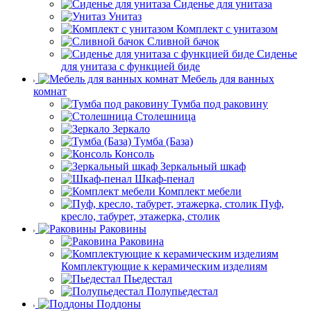
Сиденье для унитаза
Унитаз
Комплект с унитазом
Сливной бачок
Сиденье
для унитаза с функцией биде
Мебель для ванных
комнат
Тумба под раковину
Столешница
Зеркало
Тумба (База)
Консоль
Зеркальный шкаф
Шкаф-пенал
Комплект мебели
Пуф,
кресло, табурет, этажерка, столик
Раковины
Раковина
Комплектующие к керамическим изделиям
Пьедестал
Полупьедестал
Поддоны