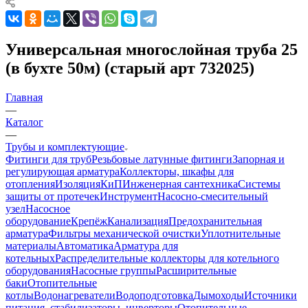
Универсальная многослойная труба 25
(в бухте 50м) (старый арт 732025)
Главная
—
Каталог
—
Трубы и комплектующие
Фитинги для труб
Резьбовые латунные фитинги
Запорная и
регулирующая арматура
Коллекторы, шкафы для
отопления
Изоляция
КиП
Инженерная сантехника
Системы
защиты от протечек
Инструмент
Насосно-смесительный
узел
Насосное
оборудование
Крепёж
Канализация
Предохранительная
арматура
Фильтры механической очистки
Уплотнительные
материалы
Автоматика
Арматура для
котельных
Распределительные коллекторы для котельного
оборудования
Насосные группы
Расширительные
баки
Отопительные
котлы
Водонагреватели
Водоподготовка
Дымоходы
Источники
питания, стабилизаторы, инверторы
Отопительные