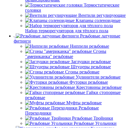
Термостатические
головки
Вентили регулирующие
Клапаны соленоидные
Набор терморегуляторов для тёплого пола
Резьбовые латунные
фитинги
Ниппели резьбовые
Сгоны
"американка" резьбовые
Заглушки резьбовые
Штуцеры резьбовые
Сгоны резьбовые
Удлинители резьбовые
Футорки резьбовые
Крестовины резьбовые
Гайки стопорные
резьбовые
Муфты резьбовые
Резьбовые
Переходники
Резьбовые Тройники
Резьбовые Угольники