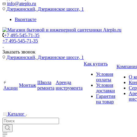
info@ateplo.ru
Дзержинский, Дзержинское шоссе, 1
Вконтакте
+7 495-545-71-35
+7 495-545-71-35
Заказать звонок
Дзержинский, Дзержинское шоссе, 1
Как купить
Компани
Условия
О к
оплаты
Школа
Аренда
Кон
Монтаж
Условия
Акции
ремонта
инструмента
Сер
доставки
Аре
Гарантия
инс
на товар
Каталог