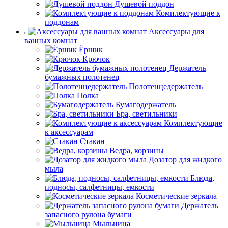
Душевой поддон
Комплектующие к
поддонам
Аксессуары для
ванных комнат
Ёршик
Крючок
Держатель
бумажных полотенец
Полотенцедержатель
Полка
Бумагодержатель
Бра, светильники
Комплектующие
к аксессуарам
Стакан
Ведра, корзины
Дозатор для жидкого
мыла
Блюда,
подносы, салфетницы, емкости
Косметические зеркала
Держатель
запасного рулона бумаги
Мыльница