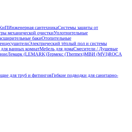
КиП
Инженерная сантехника
Системы защиты от
ры механической очистки
Уплотнительные
асширительные баки
Отопительные
енцесушители
Электрический тёплый пол и системы
 для ванных комнат
Мебель для дома
Смесители / Душевые
ание
Лемарк (LEMARK)
Термекс (Thermex)
МВИ (MVI)
ROCA
щие для труб и фитингов
Гибкие подводки для санитарно-