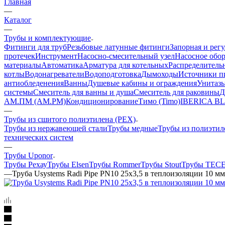
Главная
—
Каталог
—
Трубы и комплектующие
Фитинги для труб
Резьбовые латунные фитинги
Запорная и рег
протечек
Инструмент
Насосно-смесительный узел
Насосное обо
материалы
Автоматика
Арматура для котельных
Распределитель
котлы
Водонагреватели
Водоподготовка
Дымоходы
Источники пи
антиобледенения
Ванны
Душевые кабины и ограждения
Унитазы
системы
Смеситель для ванны и душа
Смеситель для раковины
Д
АМ.ПМ (AM.PM)
Кондиционирование
Тимо (Timo)
IBERICA B
—
Трубы из сшитого полиэтилена (PEX)
Трубы из нержавеющей стали
Трубы медные
Трубы из полиэтил
технических систем
—
Трубы Uponor
Трубы Рехау
Трубы Elsen
Трубы Rommer
Трубы Stout
Трубы TEC
—
Труба Usystems Radi Pipe PN10 25x3,5 в теплоизоляции 10 мм