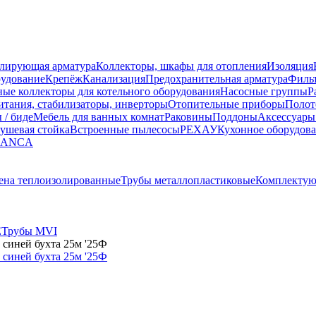
улирующая арматура
Коллекторы, шкафы для отопления
Изоляция
рудование
Крепёж
Канализация
Предохранительная арматура
Фильт
ные коллекторы для котельного оборудования
Насосные группы
Р
тания, стабилизаторы, инверторы
Отопительные приборы
Полот
 / биде
Мебель для ванных комнат
Раковины
Поддоны
Аксессуары
ушевая стойка
Встроенные пылесосы
РЕХАУ
Кухонное оборудов
LANCA
ена теплоизолированные
Трубы металлопластиковые
Комплектую
E
Трубы MVI
 синей бухта 25м '25Ф